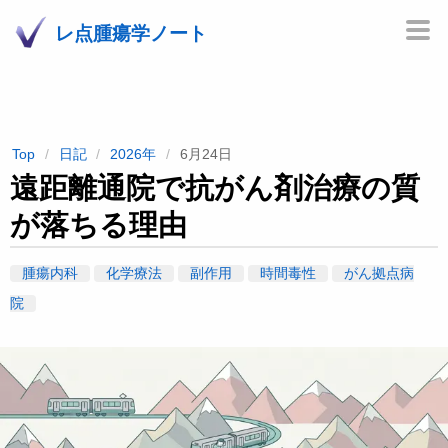
レ点腫瘍学ノート
Top
日記
2026年
6月24日
遠距離通院で抗がん剤治療の質
が落ちる理由
腫瘍内科
化学療法
副作用
時間毒性
がん拠点病
院