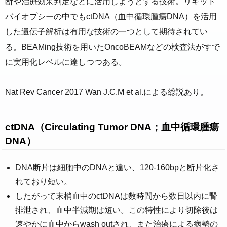
断や治療効果判定などに活用しようとする技術。リキッド
バイオプシーの中でもctDNA（血中循環腫瘍DNA）を活用
した遺伝子解析は有用な技術の一つとして期待されてい
る。BEAMing技術を用いたOncoBEAMなどの検査法がすで
に実用化レベルに達しつつある。
Nat Rev Cancer 2017 Wan J.C.M et al.による総説あり。
ctDNA（Circulating Tumor DNA；血中循環腫瘍
DNA）
DNA断片は細胞中のDNAと違い、120-160bpと断片化さ
れており短い。
したがって末梢血中のctDNAは数時間から数日以内に腎
排泄され、血中半減期は短い。この特性により切除後は
速やかに血中からwash outされ、また治療による病勢の