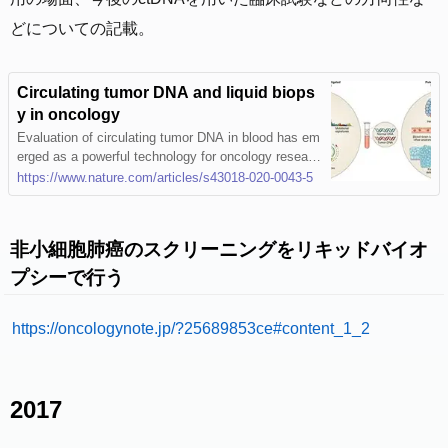
どについての記載。
Circulating tumor DNA and liquid biops
y in oncology
Evaluation of circulating tumor DNA in blood has em
erged as a powerful technology for oncology researc
h. Lillian Siu and colleagues review the potential app
https://www.nature.com/articles/s43018-020-0043-5
lications of liquid biopsy, highlighting clinical-trial de
signs to establish its clinical utility.
非小細胞肺癌のスクリーニングをリキッドバイオ
プシーで行う
https://oncologynote.jp/?25689853ce#content_1_2
2017