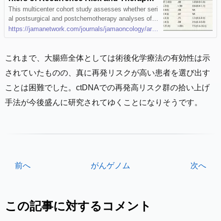
Benefit in Colon Cancer
This multicenter cohort study assesses whether seri
al postsurgical and postchemotherapy analyses of c
irculating tumor DNA levels could provide a real-time
https://jamanetwork.com/journals/jamaoncology/article-abstract/2752788
indication of adjuvant therapy efficacy in patients wit
h stage III colon cancer.
これまで、大腸癌全体としては術後化学療法の有効性は示
されていたものの、真に再発リスクが高い患者を選び出す
ことは困難でした。ctDNAでの再発高リスク群の拾い上げ
手法が今後盛んに研究されてゆくことになりそうです。
前へ
がんゲノム
次へ
この記事に対するコメント