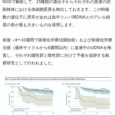
NGSで解析して、15種類の遺伝子からそれぞれの患者の切
除検体における体細胞変異を検出しておきます。この時複
数の遺伝子に異常があれば血中リンパ球DNAとのアレル頻
度の差が最も大きいものを採用します。
術後（4〜10週間で術後化学療法開始前）および術後化学療
法後（最終サイクルから6週間以内）に血液中のctDNAを検
査し、それぞれ陽性群と陰性群に分けて予後を追跡する観
察研究として行われました。