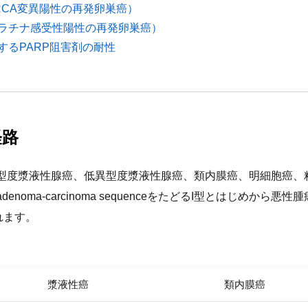
BRCA変異陽性の再発卵巣癌）
 （プラチナ感受性陽性の再発卵巣癌）
するPARP阻害剤の耐性
経路
型度漿液性腺癌、低異型度漿液性腺癌、類内膜癌、明細胞癌、
noma-carcinoma sequenceをたどるI型とはじめから悪
かれます。
漿液性癌
類内膜癌