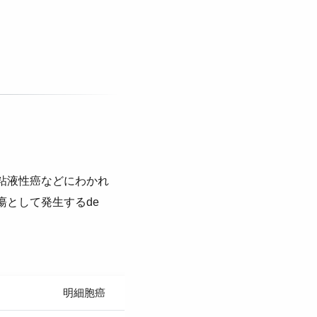
粘液性癌などにわかれ
性腫瘍として発生するde
明細胞癌
粘液性癌