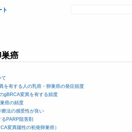
ート
卵巣癌
いて
RCA変異を有する人の乳癌・卵巣癌の発症頻度
のgBRCA変異を有する頻度
卵巣癌の頻度
化学療法の感受性が良い
するPARP阻害剤
BRCA変異陽性の初発卵巣癌）