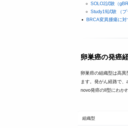
SOLO2試験（g
Study19試験
BRCA変異腫瘍に対
卵巣癌の発癌
卵巣癌の組織型は高異
ます。発がん経路で、ade
novo発癌のII型にわ
組織型