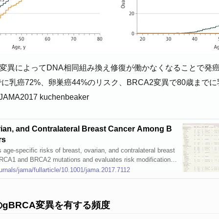
CA変異によってDNA相同組み換え修復が働かなくなることで発
でに乳癌72%、卵巣癌44%のリスク、BRCA2変異で80歳までに
2017 kuchenbeaker
rian, and Contralateral Breast Cancer Among B
rs
 age-specific risks of breast, ovarian, and contralateral breast
BRCA1 and BRCA2 mutations and evaluates risk modification b
 location of the mutation within the BRCA gene.
urnals/jama/fullarticle/10.1001/jama.2017.7112
gBRCA変異を有する頻度