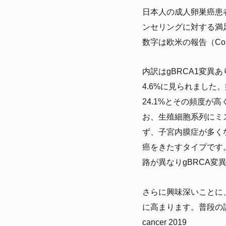
日本人の成人卵巣癌患者6
ンセリングに対する満足
数字は欧米の報告（Colo
内訳はgBRCA1変異あ
4.6%に見られました。病
24.1%とその頻度
お、生殖細胞系列にミ
ず、子宮内膜症が多くなりま
癌をきたすタイプです
路が異なりgBRCA変異
さらに興味深いことに
に高まります。普段の診療
cancer 2019