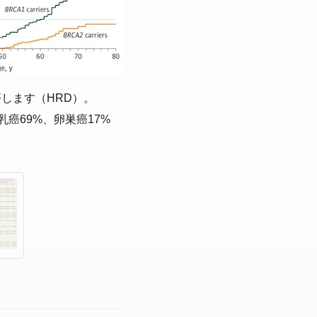
癌します（HRD）。
乳癌69%、卵巣癌17%