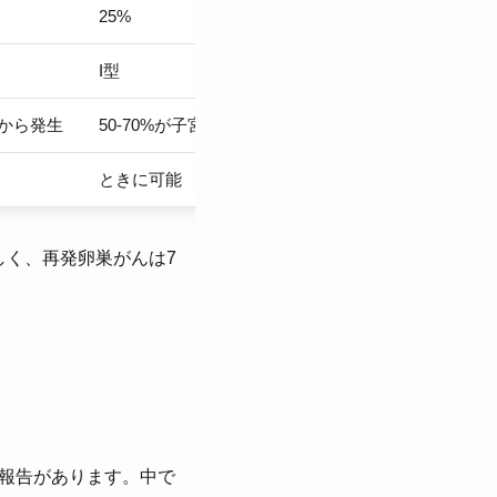
25%
10%
I型
I型
症から発生
50-70%が子宮内膜症から発生
良性→境界悪性→
ときに可能
可能
しく、再発卵巣がんは7
%との報告があります。中で