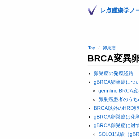
レ点腫瘍学ノ
Top
卵巣癌
BRCA変異
卵巣癌の発癌経路
gBRCA卵巣癌につ
germline B
卵巣癌患者のうち
BRCA以外のHRD
gBRCA卵巣癌は
gBRCA卵巣癌に対
SOLO1試験（g