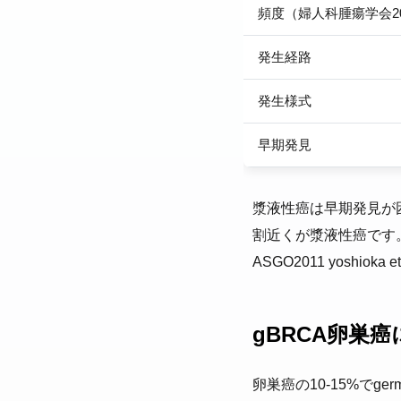
頻度（婦人科腫瘍学会20
発生経路
発生様式
早期発見
漿液性癌は早期発見が
割近くが漿液性癌です
ASGO2011 yoshioka et
gBRCA卵巣
卵巣癌の10-15%でg