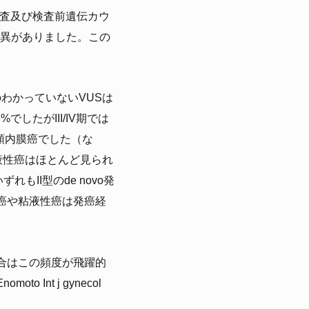
A検査及び検査前遺伝カウ
変異がありました。この
義のわかっていないVUSは
でしたがIII/IV期では
類内膜癌でした（な
液性癌はほとんど見られ
れもII型のde novo発
癌や粘液性癌は発癌経
合はこの頻度が飛躍的
nt j gynecol