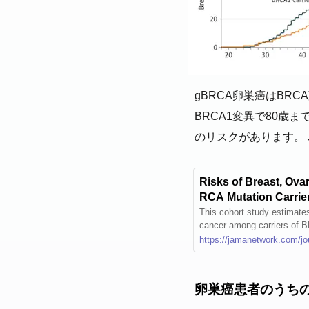
gBRCA卵巣癌はBR
BRCA1変異で80歳ま
のリスクがあります。 JAMA
Risks of Breast, Ova
RCA Mutation Carrie
This cohort study estimates
cancer among carriers of 
y family cancer history and
https://jamanetwork.com/jo
卵巣癌患者のうちの