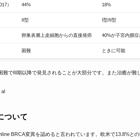
17）
44%
18%
II型
I型/II型
卵巣表層上皮細胞からの直接発癌
40%が子宮内膜
困難
ときに可能
困難でIII期以降で発見されることが大部分です。また治癒が難
。
 al
癌について
ermline BRCA変異を認めると言われています。欧米で13.8