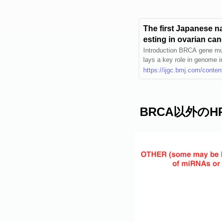
The first Japanese n
esting in ovarian ca
ach to Ovarian can
Introduction BRCA gene mut
lays a key role in genome in
ancer. Although various gu
https://ijgc.bmj.com/conten
er, data on germline BRCA 
scarce. Objective This study aimed to determine g BRCA1/2 mutations in Japanese patie
nts with ovarian cancer, str
ients’ satisfaction with pre-test genetic cou
BRCA以外の
ARacterizing the cross-sec
UMIN000025597) is the firs
aged ≥20, with newly diagnos
ube cancer), with histologi
and underwent pre-test gen
y tested for the presence 
sed to assess patient satisfaction wi
patients with a mean age of
l ovarian cancer, and 51.1%
eived genetic counseling be
(42.0%) or a clinical genet
as 14.7% (93/634), with 