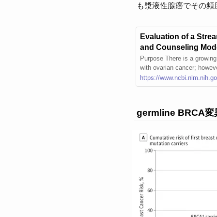
も漿液性腺癌でその頻度は高
Evaluation of a Str
and Counseling Mode
Purpose There is a growing
with ovarian cancer; howeve
al barrier. To facilitate m
https://www.ncbi.nlm.nih.
ng by the oncology team c
germline B