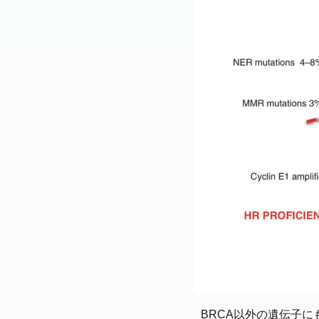
ns (4.7%). High-grade ser
8.5%. Most patients were sat
vider’s professional position. Discussion Patients with high-grade serous carcinoma
amily history of ovarian ca
none of the subgroups had
ggest that g BRCA testing sh
BRCA以外の遺伝子に