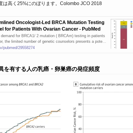
く25%にのぼります。Colombo JCO 2018
eamlined Oncologist-Led BRCA Mutation Testing
l for Patients With Ovarian Cancer - PubMed
 demand for BRCA1/ 2 mutation ( BRCAm) testing in patients
r, the limited number of genetic counselors presents a potenti
ore widespread BRCAm testing in ovarian cancer, pretest counseli
gov/pubmed/29558274
ould short …
RCA変異を有する人の乳癌・卵巣癌の発症頻度