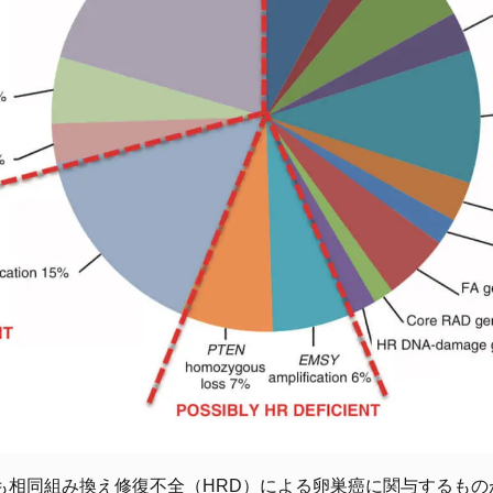
ous carcinoma showed a prevalence of g BRCA mutations of 2
isfied with pre-test counseling, irrespective of the service pro
 and f
ncer had a slightly higher prevalence of g BRCA mutations, but
 considerably high g BRCA mutation prevalence. These data su
ould be carried out in all patients with ovarian cancer.
も相同組み換え修復不全（HRD）による卵巣癌に関与するものが