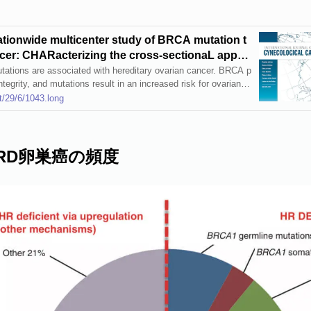
ationwide multicenter study of BRCA mutation t
ncer: CHARacterizing the cross-sectionaL appro
cer geneTic TEsting of BRCA (CHARLOTTE)
ations are associated with hereditary ovarian cancer. BRCA p
tegrity, and mutations result in an increased risk for ovarian c
idelines recommend BRCA testing in patients with ovarian canc
t/29/6/1043.long
(g B RCA ) mutation frequency in ovarian cancer in Japan are
atified by clinicopathological characteristics, and to assess pat
nseling. Methods The CHARLOTTE study (CH
HRD卵巣癌の頻度
tionaL approach to Ovarian cancer: geneTic TEsting of BRCA ;
t large multicenter epidemiological survey of Japanese women,
ed ovarian cancer (epithelial, primary peritoneal, or fallopian t
cally confirmed specimens. Patients were enrolled sequentially
etic counseling for BRCA testing. Blood samples were centrall
or absence of known g BRCA mutations. A questionnaire was u
th pre-test genetic counseling. Results A total of 634
 56.9 years were included. Most patients (84.2%) had epithelia
 had FIGO stage III–IV cancer. Nearly all patients (99.5%) rec
fore the BRCA testing, either by an obstetrician-gynecologist
icist (42.0%). The overall prevalence of g BRCA1/2 mutations w
g BRCA1 mutations (9.9%) more common than g BRCA2 mutatio