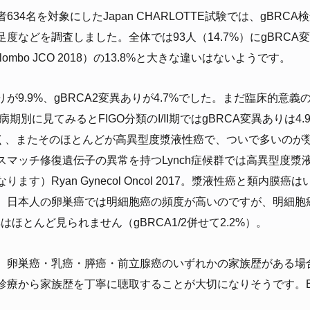
34名を対象にしたJapan CHARLOTTE試験では、gBRC
度などを調査しました。全体では93人（14.7%）にgBRCA
mbo JCO 2018）の13.8%と大きな違いはないようです。
りが9.9%、gBRCA2変異ありが4.7%でした。まだ臨床的意
期別に見てみるとFIGO分類のI/II期ではgBRCA変異ありは4.9%
が高く、またそのほとんどが高異型度漿液性癌で、ついで多いのが
スマッチ修復遺伝子の異常を持つLynch症候群では高異型度漿
す）Ryan Gynecol Oncol 2017。漿液性癌と類内膜癌はいず
。日本人の卵巣癌では明細胞癌の頻度が高いのですが、明細胞
はほとんど見られません（gBRCA1/2併せて2.2%）。
、卵巣癌・乳癌・膵癌・前立腺癌のいずれかの家族歴がある場
から家族歴を丁寧に聴取することが大切になりそうです。Enomoto I