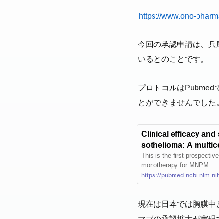
https://www.ono-phar
今回の承認申請は、兵
いるとのことです。
プロトコルはPubme
とができませんでした
Clinical efficacy and
sothelioma: A multice
trial (VIOLA) protoc
This is the first prospective
monotherapy for MNPM.
https://pubmed.ncbi.nlm.ni
現在は日本では胸膜中
マブの承認拡大が実現