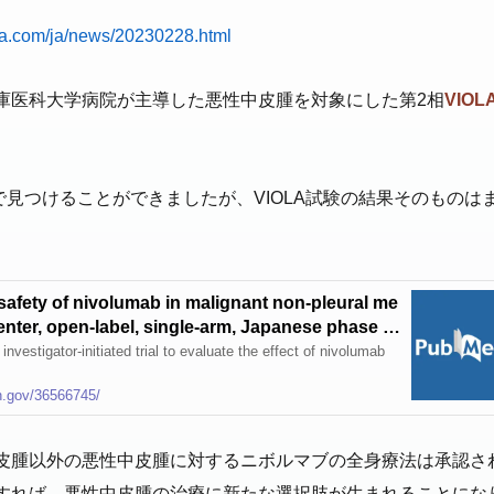
ma.com/ja/news/20230228.html
庫医科大学病院が主導した悪性中皮腫を対象にした第2相
VIO
dで見つけることができましたが、VIOLA試験の結果そのもの
。
 safety of nivolumab in malignant non-pleural me
nter, open-label, single-arm, Japanese phase II
ol - PubMed
 investigator-initiated trial to evaluate the effect of nivolumab
h.gov/36566745/
皮腫以外の悪性中皮腫に対するニボルマブの全身療法は承認さ
すれば、悪性中皮腫の治療に新たな選択肢が生まれることにな