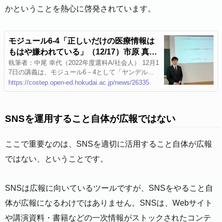
かということを熱心に啓発されています。
モジュール6-4「正しいだけの医療情報は
もはや嫌われている」（12/17）市原 真先
生講義レポート
執筆者：中尾 幸代（2022年度選科A/社会人） 12月1
7日の講義は、モジュール6－4として「ヤンデル先
生（ @Dr_yandel ）」こと市原 真先生（JA北海道
https://costep.open-ed.hokudai.ac.jp/news/26335
厚生連札幌厚生病院 病理...
SNSを運用すること自体が広報ではない
ここで重要なのは、SNSを適切に活用すること自体が広報
ではない、ということです。
SNSは広報に向いているツールですが、SNSをやること自
体が広報になるわけではありません。SNSは、Webサイト
や講演資料・書籍などの一次情報がストックされたコンテ