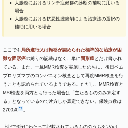
大腸癌におけるリンチ症候群の診断の補助に用いる
場合
大腸癌における抗悪性腫瘍剤による治療法の選択の
補助に用いる場合
ここでも
局所進行又は転移が認められた標準的な治療が困
難な固形癌
の縛りの記載はなく、単に
固形癌
とだけ書かれ
ている。また、一旦MMR検査を実施したのちに、後日ペム
ブロリズマブのコンパニオン検査として再度MMR検査を行
うことも認められているようである。ただし、MMR検査と
MSI検査を両方とも行った場合は「主たるもののみ算定す
る」となっているので片方しか算定できない。保険点数は
*7
2700点
。
上記で3行にわたって記載されているもののうち3つめは、