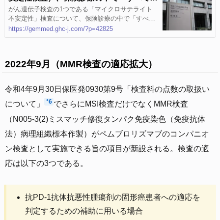
固形がん」に実施可―厚労省 | GemMed |
がん遺伝子検査の1つである「マイクロサテライト
不安定性」検査について、保険診療の中で「すべて
データが拓く新時代医療
の固形がん」を対象に実施することを認める―。 厚
https://gemmed.ghc-j.com/?p=42825
生労働省は8月25日に通知「検査料の点数の取扱い
について」を発出し、こうした点を明らかにしまし
た。同 …
2022年9月（MMR検査の適応拡大）
令和4年9月30日保医発0930第9号「検査料の点数の取扱い
*6
について」
でさらにMSI検査だけでなくMMR検査
（N005-3(2)ミスマッチ修復タンパク免疫染色（免疫抗体
法）病理組織標本作製）がペムブロリズマブのコンパニオ
ン検査として実施できる旨の項目が新設される。検査の適
応は以下の3つである。
抗PD-1抗体抗悪性腫瘍剤の固形癌患者への適応を
判定するための補助に用いる場合