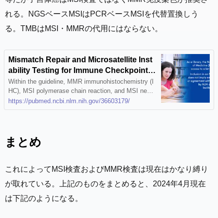
れる。NGSベースMSIはPCRベースMSIを代替置換しう
る。TMBはMSI・MMRの代用にはならない。
Mismatch Repair and Microsatellite Inst
ability Testing for Immune Checkpoint I
nhibitor Therapy: ASCO Endorsement o
Within the guideline, MMR immunohistochemistry (I
HC), MSI polymerase chain reaction, and MSI next-
f College of American Pathologists Guid
generation sequencing are all recommended testing
https://pubmed.ncbi.nlm.nih.gov/36603179/
eline - PubMed
options for colorectal cancer, MMR-IHC and MSI-pol
ymerase chain reaction for gastroesophageal and s
mall bowel cancer, and only MMR-IHC for endometri
al c …
まとめ
これによってMSI検査およびMMR検査は現在はかなり縛り
が取れている。上記のものをまとめると、2024年4月現在
は下記のようになる。