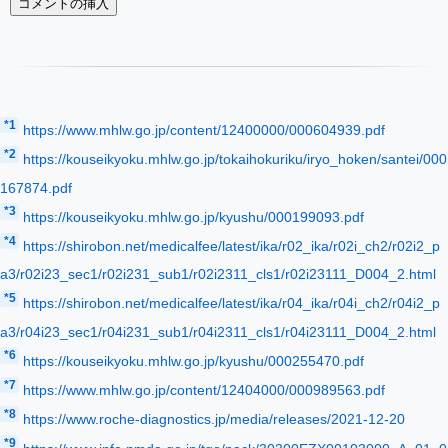
*1
https://www.mhlw.go.jp/content/12400000/000604939.pdf
*2
https://kouseikyoku.mhlw.go.jp/tokaihokuriku/iryo_hoken/santei/000
167874.pdf
*3
https://kouseikyoku.mhlw.go.jp/kyushu/000199093.pdf
*4
https://shirobon.net/medicalfee/latest/ika/r02_ika/r02i_ch2/r02i2_p
a3/r02i23_sec1/r02i231_sub1/r02i2311_cls1/r02i23111_D004_2.html
*5
https://shirobon.net/medicalfee/latest/ika/r04_ika/r04i_ch2/r04i2_p
a3/r04i23_sec1/r04i231_sub1/r04i2311_cls1/r04i23111_D004_2.html
*6
https://kouseikyoku.mhlw.go.jp/kyushu/000255470.pdf
*7
https://www.mhlw.go.jp/content/12404000/000989563.pdf
*8
https://www.roche-diagnostics.jp/media/releases/2021-12-20
*9