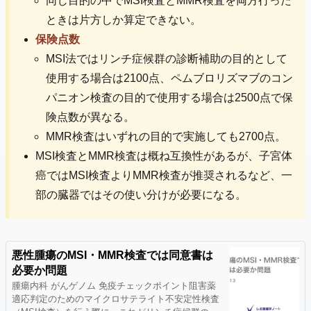
同じ目的の中でMSI検査とMMR検査を両方行った
ときは片方しか算定できない。
保険点数
MSI法ではリンチ症候群の診断補助の目的として
使用する場合は2100点、ペムブロリズマブのコン
パニオン検査の目的で使用する場合は2500点で保
険点数が異なる。
MMR検査はいずれの目的で実施しても2700点。
MSI検査とMMR検査は概ね互換性があるが、子宮体
癌ではMSI検査よりMMR検査が推奨されるなど、一
部の臓器ではその使い分けが必要になる。
悪性腫瘍のMSI・MMR検査では同意書は
必要か問題
腫瘍内科 がんゲノム 免疫チェックポイント阻害薬
適応判定のためのマイクロサテライト不安定性検査