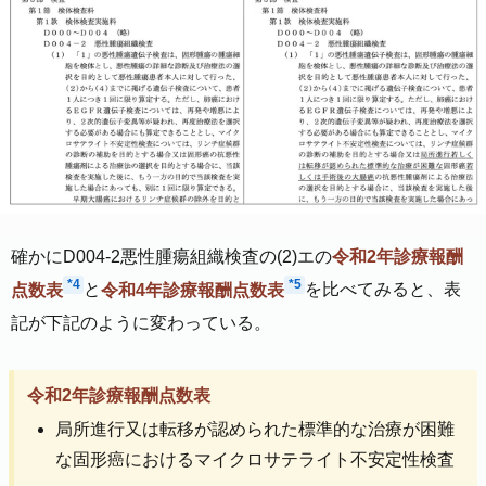
確かにD004-2悪性腫瘍組織検査の(2)エの
令和2年診療報酬
*4
*5
点数表
と
令和4年診療報酬点数表
を比べてみると、表
記が下記のように変わっている。
令和2年診療報酬点数表
局所進行又は転移が認められた標準的な治療が困難
な固形癌におけるマイクロサテライト不安定性検査