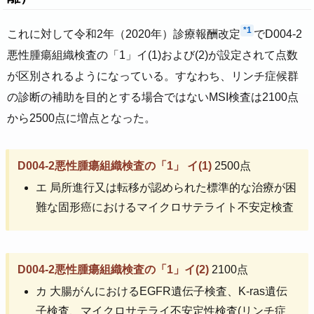
*1
これに対して令和2年（2020年）診療報酬改定
でD004-2
悪性腫瘍組織検査の「1」イ(1)および(2)が設定されて点数
が区別されるようになっている。すなわち、リンチ症候群
の診断の補助を目的とする場合ではないMSI検査は2100点
から2500点に増点となった。
D004-2悪性腫瘍組織検査の「1」 イ(1)
2500点
エ 局所進行又は転移が認められた標準的な治療が困
難な固形癌におけるマイクロサテライト不安定検査
D004-2悪性腫瘍組織検査の「1」イ(2)
2100点
カ 大腸がんにおけるEGFR遺伝子検査、K-ras遺伝
子検査、マイクロサテライ不安定性検査(リンチ症