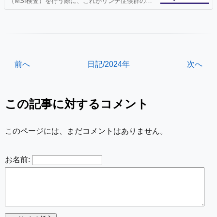
（MSI検査）を行う際に、これがリンチ症候群のス
クリーニングにもなりうることを説明し同意を得た
ことを診療録に記載することが大腸がん診療におけ
る遺伝子関連検査のガイダンス第3版2016年11月
（日本臨床腫瘍学会編）に記載されている。このた
めに、日
前へ
日記/2024年
次へ
この記事に対するコメント
このページには、まだコメントはありません。
お名前: