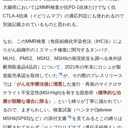
大腸癌においてはMMR検査が抗PD-1抗体だけでなく抗
CTLA-4抗体（イピリムマブ）の適応判定にも使われるので
別途記載されているものと思われる。
なお、このMMR検査（免疫組織化学染色法（IHC法）によ
りがん組織中のミスマッチ修復に関与するタンパク、
MLH1、PMS2、MSH2、MSH6の発現状況を調べる体外診
断用医薬品4品目）について、2021年の年末にロシュが製
*8
造販売承認を取得していた
が、その際のプレスリリース
では「
がん化学療法後に増悪した
進行・再発のマイクロサ
テライト不安定性(MSI-High)を有する固形癌（
標準的な治
療が困難な場合に限る
）」という縛りが丁寧に描かれてい
るので、まぎらわしい。検査試薬（ベンタナOptiview
*9
MSH6(SP93)など）の添付文書
を見てみるとこの縛りは
記載されておらず「ペムブロリズマブ（遺伝子組換え）の