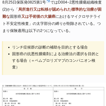
*3
8月25日保医発0825第1号
ではD004−2悪性腫瘍組織検査
(2)から「
局所進行又は転移が認められた標準的な治療が困
難な
固形癌
又は手術後の大腸癌
におけるマイクロサテライ
ト不安定性検査」の太字部分の縛りが削除されている。つ
まり保険適用は以下の2つになっている。
リンチ症候群の診断の補助を目的とする場合
固形癌の抗悪性腫瘍剤による治療法の選択を目的と
する場合（＝ペムブロリズマブのコンパニオン検
査）