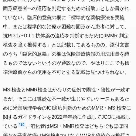
固形癌患者への適応を判定するための補助」としか書かれ
ていない。臨床的意義の欄に「標準的な薬物療法を実施
中、または標準的な治療が困難な固形がん患者に対して、
抗PD-1/PD-L1 抗体薬の適応を判断するためにdMMR 判定
検査を強く推奨する」とは記載してあるものの、添付文書
のうち「臨床的意義」の欄は保険診療情報の用法用量を縛
るものではないというのが通説なので、やはりここでも標
準治療前からの使用を不可とする記載は見つけられない。
MSI検査とMMR検査はかなりの症例で陽性・陰性が一致す
るが、そこには微妙な不一致が生じやすいケースもあるた
めに米国病理学会のICI適応判断のためのMMR・MSI検査に
関するガイドラインを2022年年始に作成してJCOに掲載し
*10
ている
。消化管はMSI・MMR検査はどちらでもほぼ同
等だが子宮体癌はMSI検査ではなくMMR免疫染色が推奨さ