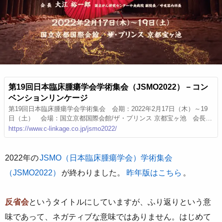
第19回日本臨床腫瘍学会学術集会（JSMO2022）－コン
ベンションリンケージ
第19回日本臨床腫瘍学会学術集会 会期：2022年2月17日（木）～19
日（土） 会場：国立京都国際会館/ザ・プリンス 京都宝ヶ池 会長：
大江 裕一郎（国立がん研究センター中央病院 副院長／呼吸器内科
https://www.c-linkage.co.jp/jsmo2022/
長） 運営：コンベンションリンケージ
2022年の
JSMO（日本臨床腫瘍学会）学術集会
（JSMO2022）
が終わりました。
昨年版はこちら
。
反省会
というタイトルにしていますが、ふり返りという意
味であって、ネガティブな意味ではありません。はじめて