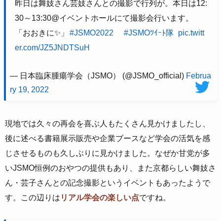
昨日は舞妓さん芸妓さんとの撮影で行列が。本日は12:
30～13:30@イベントホールにて撮影会行います。
「おおきに✨」
#JSMO2022
#JSMOﾂｲｰﾄ隊
pic.twitt
er.com/JZ5JNDTSuH
— 日本臨床腫瘍学会（JSMO） (@JSMO_official)
Februa
ry 19, 2022
現地では久々の再会を喜ぶ人もたくさん見かけましたし、
後に述べる書籍展示販売や企業ブースなど学会の活気を感
じさせるものも久しぶりに見かけました。なぜか甘党が多
いJSMO恒例のおやつの提供もあり、また京都らしい舞妓さ
ん・芸子さんとの記念撮影というイベントもあったようで
す。この辺りは
リアル学会の楽しい点
ですね。