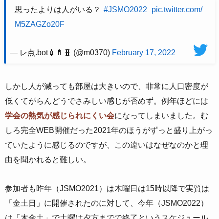
思ったよりは人がいる？
#JSMO2022
pic.twitter.com/
M5ZAGZo20F
— レ点.bot💉💊🧬 (@m0370)
February 17, 2022
しかし人が減っても部屋は大きいので、非常に人口密度が
低くてがらんどうでさみしい感じが否めず。例年ほどには
学会の熱気が感じられにくい会
になってしまいました。む
しろ完全WEB開催だった2021年のほうがずっと盛り上がっ
ていたように感じるのですが、この違いはなぜなのかと理
由を聞かれると難しい。
参加者も昨年（JSMO2021）は木曜日は15時以降で実質は
「金土日」に開催されたのに対して、今年（JSMO2022）
は「木金土」で土曜は夕方までで終了というスケジュール