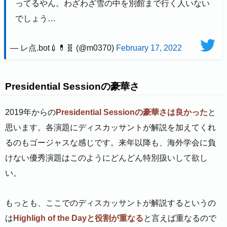
ってるやん。わざわざ雪の中を別館まで行く人いない
でしょう…
— レ点.bot💉💊🧬 (@m0370)
February 17, 2022
Presidential Sessionの豪華さ
2019年からの
Presidential Sessionの豪華さは良かった
と
思います。各演題にディスカッサントが解説を加えてくれ
るのもゴージャスな感じです。来年以降も、海外学会に負
けない優秀演題はこのようにどんどん特別扱いして欲し
い。
もっとも、ここでのディスカッサントが解説するというの
は
Highligh of the Dayと役割が重なる
と言えば重なるので