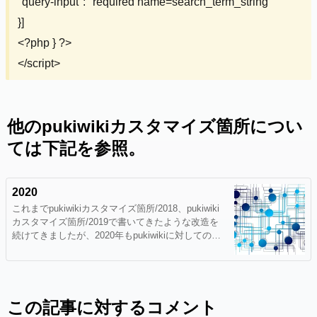
"query-input": "required name=search_term_string"
}]
<?php } ?>
</script>
他のpukiwikiカスタマイズ箇所につい
ては下記を参照。
2020
これまでpukiwikiカスタマイズ箇所/2018、pukiwiki
カスタマイズ箇所/2019で書いてきたような改造を
続けてきましたが、2020年もpukiwikiに対してのカ
スタマイズを追加しています。その過程を忘れてし
まわないように記録しておきます。Pukiwiki 1.5.3へ
のアップデートサイト構造化データ（JSON-LD
この記事に対するコメント