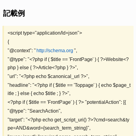
記載例
<script type="application/ld+json">
{
"@context": "
http://schema.org
",
"@type": "<?php if ( $title == 'FrontPage' ) { ?>Website<?
php } else { ?>Article<?php } ?>",
"url": "<?php echo $canonical_url ?>",
"headline": "<?php if ( $title == 'Toppage' ) { echo $page_t
itle ; } else { echo $title ; } ?>",
<?php if ( $title == 'FrontPage' ) { ?> "potentialAction": [{
"@type": "SearchAction",
"target": "<?php echo get_script_uri() ?>?cmd=search&ty
pe=AND&word={search_term_string}",