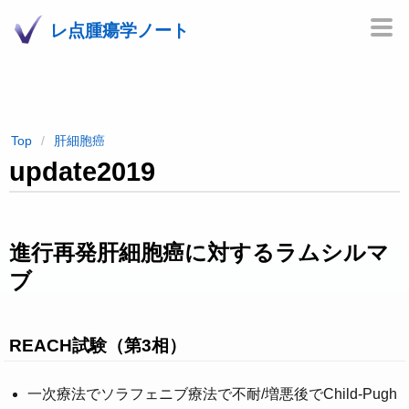
レ点腫瘍学ノート
Top
肝細胞癌
update2019
進行再発肝細胞癌に対するラムシルマ
ブ
REACH試験（第3相）
一次療法でソラフェニブ療法で不耐/増悪後でChild-Pugh