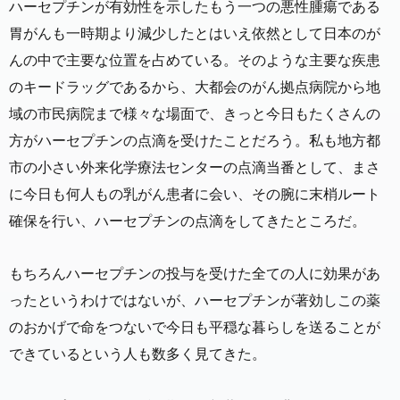
ハーセプチンが有効性を示したもう一つの悪性腫瘍である
胃がんも一時期より減少したとはいえ依然として日本のが
んの中で主要な位置を占めている。そのような主要な疾患
のキードラッグであるから、大都会のがん拠点病院から地
域の市民病院まで様々な場面で、きっと今日もたくさんの
方がハーセプチンの点滴を受けたことだろう。私も地方都
市の小さい外来化学療法センターの点滴当番として、まさ
に今日も何人もの乳がん患者に会い、その腕に末梢ルート
確保を行い、ハーセプチンの点滴をしてきたところだ。
もちろんハーセプチンの投与を受けた全ての人に効果があ
ったというわけではないが、ハーセプチンが著効しこの薬
のおかげで命をつないで今日も平穏な暮らしを送ることが
できているという人も数多く見てきた。