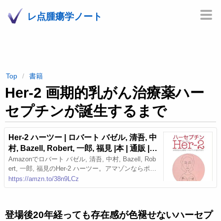
レ点腫瘍学ノート
Top
書籍
Her-2 画期的乳がん治療薬ハー
セプチンが誕生するまで
Her-2 ハーツー | ロバート バゼル, 清吾, 中
村, Bazell, Robert, 一郎, 福見 |本 | 通販 | A
mazon
Amazonでロバート バゼル, 清吾, 中村, Bazell, Rob
ert, 一郎, 福見のHer-2 ハーツー。アマゾンならポイ
ント還元本が多数。ロバート バゼル, 清吾, 中村, Ba
https://amzn.to/38n9LCz
zell, Robert, 一郎, 福見作品ほか、お急ぎ便対象商品
は当日お届けも可能。またHer-2 ハーツーもアマゾ
ン配送商品なら通常配送無料。
登場後20年経っても存在感が色褪せないハーセプ