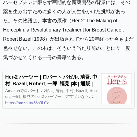
ハーセプチンに限らず画期的な新薬開発の背景には、その
薬を生み出すために多くの人が人生をかけた挑戦があっ
た。その物語は、本書の原作（Her-2: The Making of
Herceptin, a Revolutionary Treatment for Breast Cancer.
Robert Bazell 1998）が出版されてから20年経った今もまだ
色褪せない。この本は、そういう当たり前のことに今一度
気づかせてくれる一冊の書籍である。
Her-2 ハーツー | ロバート バゼル, 清吾, 中
村, Bazell, Robert, 一郎, 福見 |本 | 通販 | A
mazon
Amazonでロバート バゼル, 清吾, 中村, Bazell, Rob
ert, 一郎, 福見のHer-2 ハーツー。アマゾンならポイ
ント還元本が多数。ロバート バゼル, 清吾, 中村, Ba
https://amzn.to/38n9LCz
zell, Robert, 一郎, 福見作品ほか、お急ぎ便対象商品
は当日お届けも可能。またHer-2 ハーツーもアマゾ
ン配送商品なら通常配送無料。