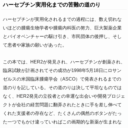
ハーセプチン実用化までの苦難の道のり
ハーセプチンが実用化されるまでの過程には、数え切れな
いほどの腫瘍生物学者や腫瘍内科医の努力、巨大製薬企業
とバイオベンチャーの駆け引き、市民団体の後押し、そし
て患者や家族の願いがあった。
この本では、HER2が発見され、ハーセプチンが創薬され、
臨床試験が計画されてその成功が1998年5月18日にロサン
ゼルスの米国臨床腫瘍学会（ASCO）で発表されるまでの
道のりを記している。その道のりは決して平坦なものでは
なく、HER2発見の立役者との幸運な出会いや開発プロジェ
クトが会社の経営問題に翻弄されたときに手を差し伸べて
くれた支援者の存在など、たくさんの偶然のボタンがたっ
た一つでもかけ違っていればこの画期的な新薬が生まれな