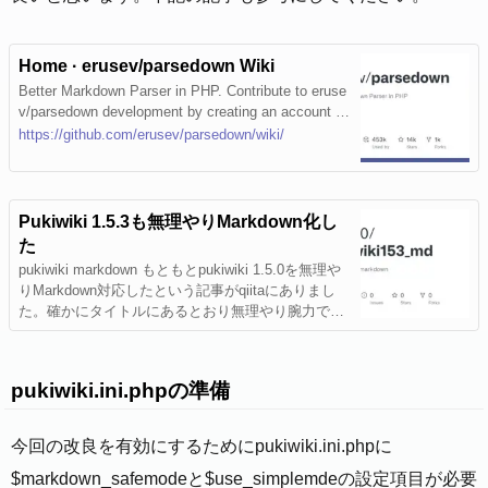
Home · erusev/parsedown Wiki
Better Markdown Parser in PHP. Contribute to eruse
v/parsedown development by creating an account o
n GitHub.
https://github.com/erusev/parsedown/wiki/
Pukiwiki 1.5.3も無理やりMarkdown化し
た
pukiwiki markdown もともとpukiwiki 1.5.0を無理や
りMarkdown対応したという記事がqiitaにありまし
た。確かにタイトルにあるとおり無理やり腕力でMa
rkdownにしたものなのでやや強引な感じは否めませ
んが、非常に興味深いものです。Pukiwikiを無理や
りMarkdown記法に変えてみた
pukiwiki.ini.phpの準備
今回の改良を有効にするためにpukiwiki.ini.phpに
$markdown_safemodeと$use_simplemdeの設定項目が必要