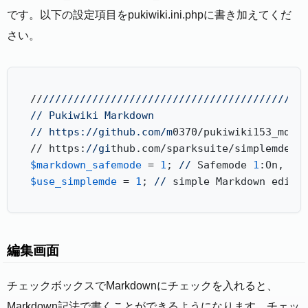
です。以下の設定項目をpukiwiki.ini.phpに書き加えてくだ
さい。
//
//
//
//
//
//
//
//
//
//
//
//
//
//
//
//
//
//
//
//
//
//
/
/ Pukiwiki Markdown

/
/ https:/
/github.com/m
0370/pukiwiki153_md

// https:
//gi
$markdown_safemode
 = 
1
; 
//
 Safemode 
1
:On, 
0
$use_simplemde
 = 
1
; 
//
 simple Markdown edit
編集画面
チェックボックスでMarkdownにチェックを入れると、
Markdown記法で書くことができるようになります。チェッ