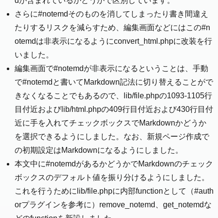
dが含まれているかどうかで区別しています。
さらに#notemdそのものを消してしまったり書き間違え
たりするリスクを減らすため、編集画面などにはこの#n
otemdは非表示になるようにconvert_html.phpに改装を行
いました。
編集画面で#notemdが非表示になるということは、手動
で#notemdと書いてMarkdown記法に切り替えることがで
きなくなることでもあるので、lib/file.phpの1093-1105行
目付近およびlib/html.phpの409行目付近および430行目付
近に手を入れてチェックボックスでMarkdownかどうか
を選択できるようにしました。なお、新規ページ作成で
の初期設定はMarkdownになるようにしました。
本文中に#notemdがあるかどうかでMarkdownのチェック
ボックスのデフォルト値を振り分けるようにしました。
これを行うためにlib/file.phpに内部functionとして（#auth
orプラグインを参考に）remove_notemd、get_notemdな