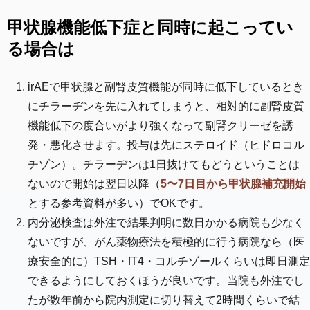
甲状腺機能低下症と同時に起こってい
る場合は
irAEで甲状腺と副腎皮質機能が同時に低下しているとき
にチラーヂンを先に入れてしまうと、相対的に副腎皮質
機能低下の度合いがより強くなって副腎クリーゼを誘
発・悪化させます。投与は先にステロイド（ヒドロコル
チゾン）。チラーヂンは1日抜けてもどうということは
ないので開始は翌日以降（
5〜7日目から甲状腺補充開始
とする参考資料が多い）でOKです。
内分泌検査は外注で結果判明に数日かかる病院も少なく
ないですが、がん薬物療法を積極的に行う病院なら（医
療安全的に）TSH・fT4・コルチゾールくらいは即日測定
できるようにしておくほうが良いです。当院も外注でし
たが数年前から院内測定に切り替えて2時間くらいで結