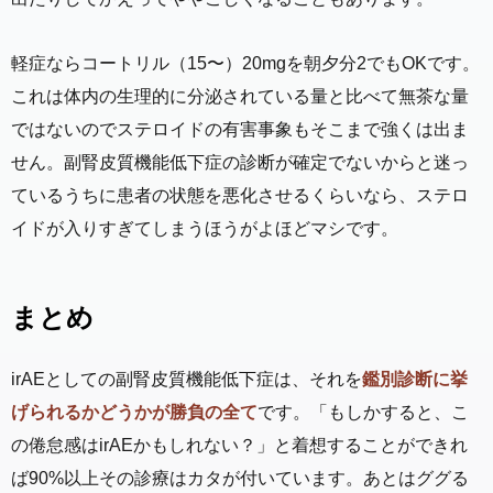
軽症ならコートリル（15〜）20mgを朝夕分2でもOKです。
これは体内の生理的に分泌されている量と比べて無茶な量
ではないのでステロイドの有害事象もそこまで強くは出ま
せん。副腎皮質機能低下症の診断が確定でないからと迷っ
ているうちに患者の状態を悪化させるくらいなら、ステロ
イドが入りすぎてしまうほうがよほどマシです。
まとめ
irAEとしての副腎皮質機能低下症は、それを
鑑別診断に挙
げられるかどうかが勝負の全て
です。「もしかすると、こ
の倦怠感はirAEかもしれない？」と着想することができれ
ば90%以上その診療はカタが付いています。あとはググる