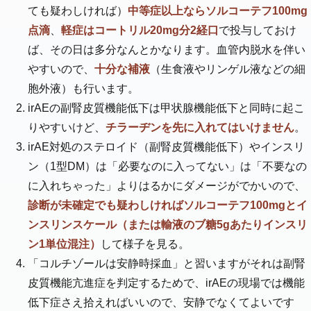
ても疑わしければ）
中等症以上ならソルコーテフ100mg
点滴
、
軽症はコートリル20mg分2経口
で投与しておけ
ば、その日は多分なんとかなります。血管内脱水を伴い
やすいので、
十分な補液
（生食液やリンゲル液などの細
胞外液）も行います。
irAEの副腎皮質機能低下は甲状腺機能低下と同時に起こ
りやすいけど、
チラーヂンを先に入れてはいけません
。
irAE対処のステロイド（副腎皮質機能低下）やインスリ
ン（1型DM）は「必要なのに入ってない」は「不要なの
に入れちゃった」よりはるかにダメージがでかいので、
診断が未確定でも疑わしければソルコーテフ100mgとイ
ンスリンスケール（または輸液のブ糖5gあたりインスリ
ン1単位混注）
して様子を見る。
「コルチゾールは安静時採血」と習いますがそれは副腎
皮質機能亢進症を判定するためで、irAEの現場では機能
低下症さえ拾えればいいので、安静でなくてよいです