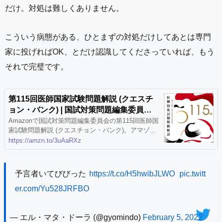
だけ。対処は難しくありません。
こういう病態がある、ひとまずの対処だけしてあとは専門
家に投げればOK、とだけ認識してくださっていれば、もう
それで完璧です。
第115回医師国家試験問題解説 (クエスチ
ョン・バンク) | 国試対策問題編集委員会 |
本 | 通販 | Amazon
Amazonで国試対策問題編集委員会の第115回医師国
家試験問題解説 (クエスチョン・バンク)。アマゾン
ならポイント還元本が多数。国試対策問題編集委員
https://amzn.to/3uAaRXz
会作品ほか、お急ぎ便対象商品は当日お届けも可
能。また第115回医師国家試験問題解説 (クエスチョ
ン・バンク)もアマゾン配送商品なら通常配送無料。
予言者いてびびった
https://t.co/H5hwibJLWO
pic.twitt
er.com/Yu528JRFBO
— エル・マタ・ドーラ (@gyomindo)
February 5, 2022