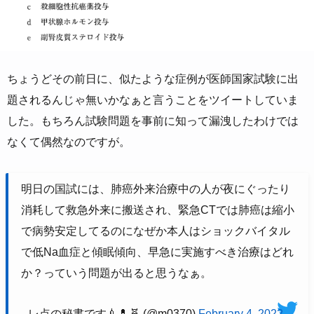
ちょうどその前日に、似たような症例が医師国家試験に出
題されるんじゃ無いかなぁと言うことをツイートしていま
した。もちろん試験問題を事前に知って漏洩したわけでは
なくて偶然なのですが。
明日の国試には、肺癌外来治療中の人が夜にぐったり
消耗して救急外来に搬送され、緊急CTでは肺癌は縮小
で病勢安定してるのになぜか本人はショックバイタル
で低Na血症と傾眠傾向、早急に実施すべき治療はどれ
か？っていう問題が出ると思うなぁ。
— レ点の秘書です💉💊🧬 (@m0370)
February 4, 2022