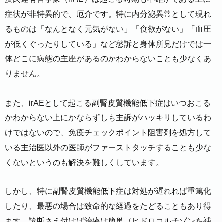
症状が非特異的で、厄介です。特に内分泌異常として現れ
るものは「なんとなく元気がない」「食欲がない」「血圧
が低くぐったりしている」など愁訴と身体所見だけでは一
体どこに病態の主座があるのかわからないことも少なくあ
りません。
また、irAEとして起こる副腎皮質機能低下症はいつおこる
かわからない上にかならずしも主訴がハッキリしているわ
けではないので、免疫チェックポイント阻害剤を処方して
いる主治医以外の医師がファーストタッチすることも少な
くないというのも解決を難しくしています。
しかし、特に副腎皮質機能低下症は対処が遅れれば重篤化
したり、最悪の場合は致命的な経過をたどることもあり得
ます。診断さえ付けば治療は簡単（ヒドロコルチゾンを補