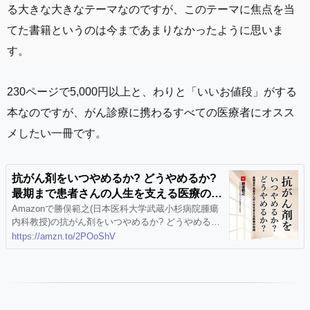
る大きな大きなテーマなのですが、このテーマに焦点を当
てた書籍というのは今まであまりなかったように思いま
す。
230ページで5,000円以上と、わりと「いいお値段」がする
本なのですが、がん診療に携わるすべての医療者にオスス
メしたい一冊です。
抗がん剤をいつやめるか? どうやめるか?
最期まで患者さんの人生を支える医療の実
践 | 勝俣範之(日本医科大学武蔵小杉病院
Amazonで勝俣範之(日本医科大学武蔵小杉病院腫瘍
内科教授)の抗がん剤をいつやめるか? どうやめる
腫瘍内科教授) |本 | 通販 | Amazon
か? 最期まで患者さんの人生を支える医療の実践。
https://amzn.to/2POoShV
アマゾンならポイント還元本が多数。勝俣範之(日本
医科大学武蔵小杉病院腫瘍内科教授)作品ほか、お急
ぎ便対象商品は当日お届けも可能。また抗がん剤を
いつやめるか? どうやめるか? 最期まで患者さんの
人生を支える医療の実践もアマゾン配送商品なら通