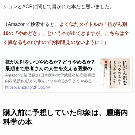
ションとACPに関して書かれた本だと思いました。
（Amazonで検索すると、
よく似たタイトルの「抗がん剤
10の『やめどき』」という本が出てきますが、こちらは全
く異なるものですのでお間違えのないように！
）
抗がん剤をいつやめるか? どうやめるか?
最期まで患者さんの人生を支える医療の実
践 | 勝俣範之(日本医科大学武蔵小杉病院
Amazonで勝俣範之(日本医科大学武蔵小杉病院腫瘍
内科教授)の抗がん剤をいつやめるか? どうやめる
腫瘍内科教授) |本 | 通販 | Amazon
か? 最期まで患者さんの人生を支える医療の実践。
https://amzn.to/2POoShV
アマゾンならポイント還元本が多数。勝俣範之(日本
医科大学武蔵小杉病院腫瘍内科教授)作品ほか、お急
ぎ便対象商品は当日お届けも可能。また抗がん剤を
いつやめるか? どうやめるか? 最期まで患者さんの
購入前に予想していた印象は、腫瘍内
人生を支える医療の実践もアマゾン配送商品なら通
科学の本
常配送無料。