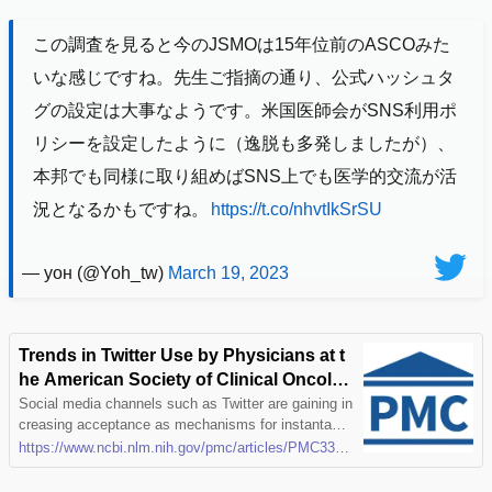
この調査を見ると今のJSMOは15年位前のASCOみた
いな感じですね。先生ご指摘の通り、公式ハッシュタ
グの設定は大事なようです。米国医師会がSNS利用ポ
リシーを設定したように（逸脱も多発しましたが）、
本邦でも同様に取り組めばSNS上でも医学的交流が活
況となるかもですね。
https://t.co/nhvtIkSrSU
— уон (@Yoh_tw)
March 19, 2023
Trends in Twitter Use by Physicians at t
he American Society of Clinical Oncolo
gy Annual Meeting, 2010 and 2011
Social media channels such as Twitter are gaining in
creasing acceptance as mechanisms for instantane
ous scientific dialogue. Professional medical societi
https://www.ncbi.nlm.nih.gov/pmc/articles/PMC3396806/
es such as ASCO are using social media to expand
the reach of scientific communications at and aroun