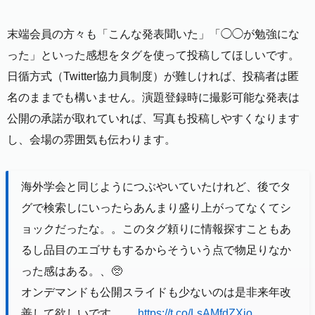
末端会員の方々も「こんな発表聞いた」「◯◯が勉強にな
った」といった感想をタグを使って投稿してほしいです。
日循方式（Twitter協力員制度）が難しければ、投稿者は匿
名のままでも構いません。演題登録時に撮影可能な発表は
公開の承諾が取れていれば、写真も投稿しやすくなります
し、会場の雰囲気も伝わります。
海外学会と同じようにつぶやいていたけれど、後でタ
グで検索しにいったらあんまり盛り上がってなくてシ
ョックだったな。。このタグ頼りに情報探すこともあ
るし品目のエゴサもするからそういう点で物足りなか
った感はある。、🥺
オンデマンドも公開スライドも少ないのは是非来年改
善して欲しいです、、
https://t.co/LsAMfdZXjo