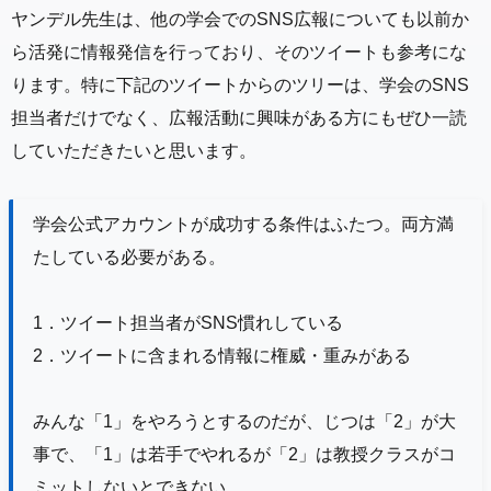
d ...
ヤンデル先生は、他の学会でのSNS広報についても以前か
ら活発に情報発信を行っており、そのツイートも参考にな
ります。特に下記のツイートからのツリーは、学会のSNS
担当者だけでなく、広報活動に興味がある方にもぜひ一読
していただきたいと思います。
学会公式アカウントが成功する条件はふたつ。両方満
たしている必要がある。
1．ツイート担当者がSNS慣れしている
2．ツイートに含まれる情報に権威・重みがある
みんな「1」をやろうとするのだが、じつは「2」が大
事で、「1」は若手でやれるが「2」は教授クラスがコ
ミットしないとできない。