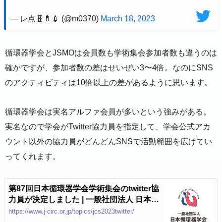
— レ点🧬💊💉 (@m0370)
March 18, 2023
循環器学会とJSMOは会員数も学術集会参加者数も違うのは
確かですが、参加者数の差はせいぜい3〜4倍。なのにSNS
のアクティビティは10倍以上の差があるように思います。
循環器学会は実名アルファ会員が多いという強みがある。
実名なので学会がTwitter協力員を指定して、学会公式アカ
ウント以外の協力員がどんどんSNSで活動範囲を広げてい
ってくれます。
第87回日本循環器学会学術集会のtwitter協
力員が決定しました | 一般社団法人 日本循
環器学会
https://www.j-circ.or.jp/topics/jcs2023twitter/