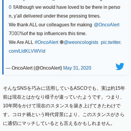
0
‼️Although we would have loved to be there in perso
n, y'all delivered under these pressing times.
We thank ALL our colleagues for making
@OncoAlert
7⃣0⃣%of the top influencers this time.
We Are ALL
#OncoAlert
🌐
@weoncologists
pic.twitter.
com/LldKLVWVid
— OncoAlert (@OncoAlert)
May 31, 2020
そんなSNSを巧みに活用しているASCOでも、実は約15年
前は現在とはかなり様子が違っていたようです。つまり、
10年間をかけて現在のスタンスを築き上げてきたわけで
す。コロナ禍という時代背景により、このスタンスがさら
に適切にマッチしているとも言えるかもしれません。