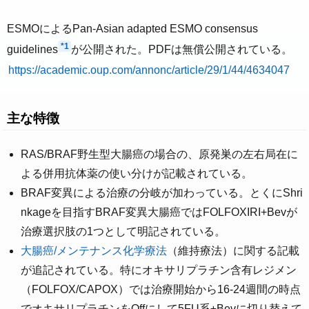
ESMOによるPan-Asian adapted ESMO consensus
*1
guidelines
が公開された。PDFは無償公開されている。
https://academic.oup.com/annonc/article/29/1/44/4634047
主な特徴
RAS/BRAF野生型大腸癌の場合の、原発巣の左右局在に
よる併用抗体薬の使い分けが記載されている。
BRAF変異による治療の分岐が加わっている。とくにShri
nkageを目指すBRAF変異大腸癌ではFOLFOXIRI+Bevが
治療選択肢の1つとして明記されている。
大腸癌/メンテナンス化学療法
（維持療法）に関する記載
が追記されている。特にオキサリプラチン含有レジメン
（FOLFOX/CAPOX）では治療開始から16-24週間の時点
でオキサリプラチンをOffにして5FU系±Bevに切り替えて