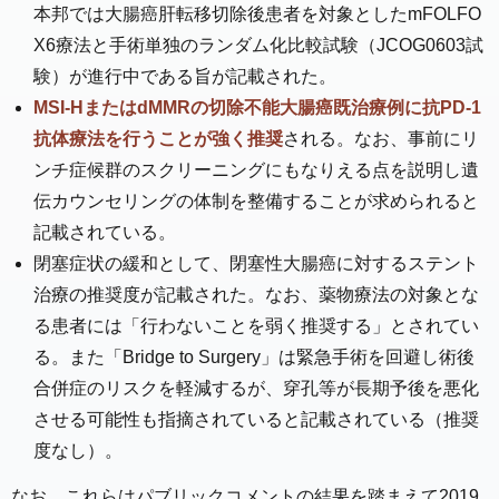
本邦では大腸癌肝転移切除後患者を対象としたmFOLFO
X6療法と手術単独のランダム化比較試験（JCOG0603試
験）が進行中である旨が記載された。
MSI-HまたはdMMRの切除不能大腸癌既治療例に抗PD-1
抗体療法を行うことが強く推奨
される。なお、事前にリ
ンチ症候群のスクリーニングにもなりえる点を説明し遺
伝カウンセリングの体制を整備することが求められると
記載されている。
閉塞症状の緩和として、閉塞性大腸癌に対するステント
治療の推奨度が記載された。なお、薬物療法の対象とな
る患者には「行わないことを弱く推奨する」とされてい
る。また「Bridge to Surgery」は緊急手術を回避し術後
合併症のリスクを軽減するが、穿孔等が長期予後を悪化
させる可能性も指摘されていると記載されている（推奨
度なし）。
なお、これらはパブリックコメントの結果を踏まえて2019