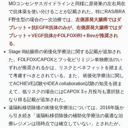
MOコンセンサスガイドラインと同様に原発巣の左右局在
で抗体薬を使い分けることが記載された。特にRAS/BRA
F野生型の場合の一次治療では、
左側原発大腸癌ではダ
ブレット＋抗EGFR抗体のみが、右側原発大腸癌ではダ
ブレット＋VEGF抗体かFOLFOXIRI＋Bevが推奨され
る
。
Stage III結腸癌の術後化学療法に関する記載が追加され
た。FOLFOX/CAPOXとフッ化ピリミジン単独療法のい
ずれが推奨されるかは、リスクとベネフィットを踏まえ
て考慮すべきとされている。また、 術後化学療法に関し
てACHIEVE試験やIDEA collaboration試験の知見を踏ま
えて、低リスクの場合にはCAPOX 3ヶ月投与も選択肢と
なり得る記載が追加された。
遠隔転移切除後の術後化学療法については、2016年版か
ら引き続き「遠隔転移切除後の補助化学療法の最適な治
療レジメンは現時点では確立していない」とされたが、