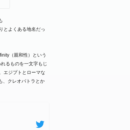
も
のはわりとよくある地名だっ
inity（親和性）という
と思われるものを一文字もじ
）。エジプトとローマな
も、クレオパトラとか