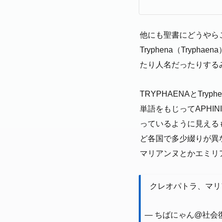
他にも聖書にどうやら
Tryphena（Try
たり人名だったりする
TRYPHAENAとTr
単語をもじってAPHIN
っているように見えるも
ど各国で多少綴りが異
マリアンヌとかエミリ
クレオパトラ、マリ
— ちばにゃん@社会復帰