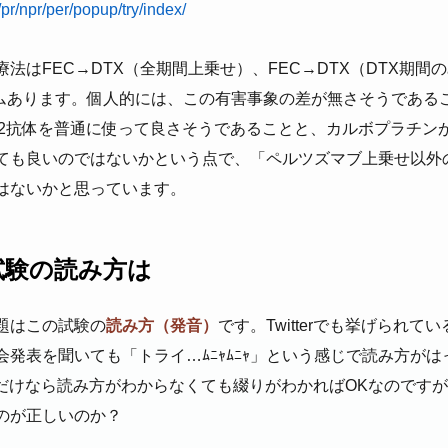
/pr/npr/per/popup/try/index/
法はFEC→DTX（全期間上乗せ）、FEC→DTX（DTX期間
アームあります。個人的には、この有害事象の差が無さそうであ
R2抗体を普通に使って良さそうであることと、カルボプラチン
ても良いのではないかという点で、「ペルツズマブ上乗せ以外
はないかと思っています。
A試験の読み方は
題はこの試験の
読み方（発音）
です。Twitterでも挙げられ
発表を聞いても「トライ…ﾑﾆｬﾑﾆｬ」という感じで読み方が
で書くだけなら読み方がわからなくても綴りがわかればOKなのです
のが正しいのか？