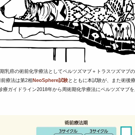
期乳癌の術前化学療法としてペルツズマブ＋トラスツズマブの
術前療法は第2相
NeoSphere試験
とともに本試験が、また術後療
診療ガイドライン2018年から周術期化学療法にペルツズマブ