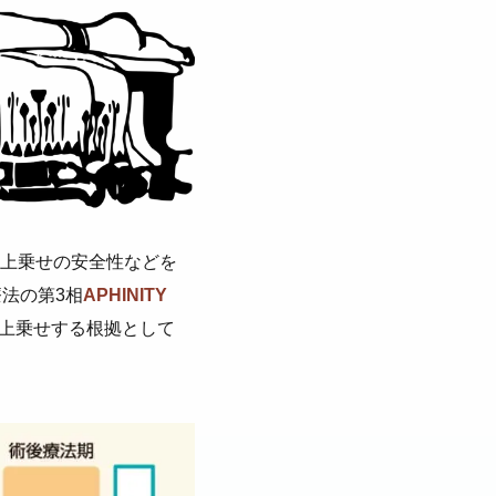
上乗せの安全性などを
法の第3相
APHINITY
を上乗せする根拠として