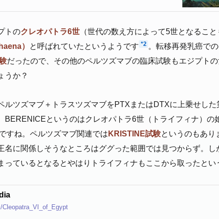
プトの
クレオパトラ6世
（世代の数え方によって5世となること
*2
phaena）
と呼ばれていたというようです
。転移再発乳癌での
試験
だったので、その他のペルツズマブの臨床試験もエジプトの
ょうか？
ペルツズマブ＋トラスツズマブをPTXまたはDTXに上乗せした
BERENICEというのはクレオパトラ6世（トライフィナ）
ですね。ペルツズマブ関連では
KRISTINE試験
というのもあり
王名に関係しそうなところはググった範囲では見つからず。し
まっているとなるとやはりトライフィナもここから取ったとい
dia
ki/Cleopatra_VI_of_Egypt