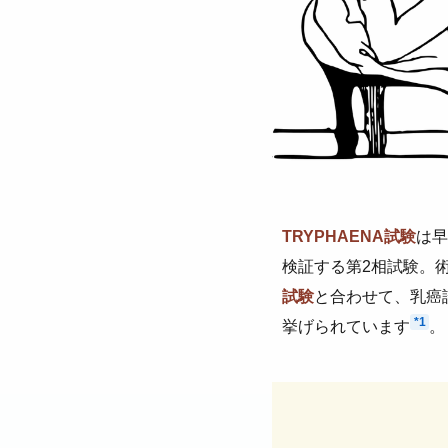
TRYPHAENA試験
は早
検証する第2相試験。
試験
と合わせて、乳癌
*1
挙げられています
。