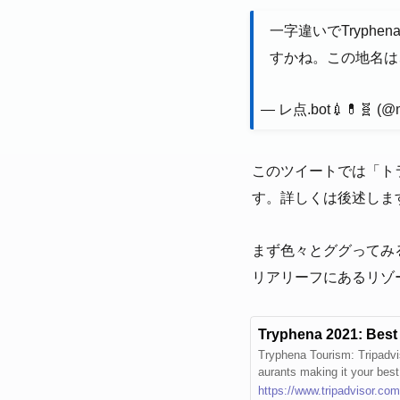
一字違いでTryp
すかね。この地名は
— レ点.bot💉💊🧬 (@
このツイートでは「ト
す。詳しくは後述しま
まず色々とググってみる
リアリーフにあるリゾ
Tryphena 2021: Best 
Tryphena Tourism: Tripadvi
aurants making it your bes