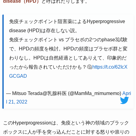
disease（HPD）
と呼ばれたりします。
免疫チェックポイント阻害薬によるHyperprogressive
disease (HPD)は存在しない説。
免疫チェックポイント vs プラセボの2つのphase3試験
で、HPDの頻度を検討。HPDの頻度はプラセボ群と変
わりなし。HPDは自然経過としてありえて、印象的だ
ったから報告されていただけかも？🤔
https://t.co/62IcX
GCGAD
— Mitsuo Terada@乳腺科医 (@MamMa_mimumemo)
Apri
l 21, 2022
このHyperprogressionは、免疫という神の領域のブラック
ボックスに人が手を突っ込んだことに対する怒りや祟りの