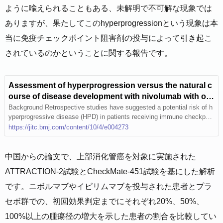
ように喩えられることもある、未解明で不可解な現象では
ありますが、果たしてこのhyperprogressionという現象は本
当に免疫チェックポイント阻害剤の投与によって引き起こ
されているのかということに関する報告です。
Assessment of hyperprogression versus the natural c
ourse of disease development with nivolumab with or
without ipilimumab versus placebo in phase III, rando
Background Retrospective studies have suggested a potential risk of h
yperprogressive disease (HPD) in patients receiving immune checkpoin
mized, controlled trials
t inhibitors (ICIs). We compared the incidence of HPD during treatment
https://jitc.bmj.com/content/10/4/e004273
with nivolumab±ipilimumab versus natural tumor progression with place
bo in post hoc analyses of two randomized, double-blind clinical trials.
Methods ATTRACTION-2 randomized patients with advanced gastric or
中国からの論文で、上部消化管癌を対象に実施された
gastroesophageal junction cancer (GC/GEJC) and progression on ≥2 pri
ATTRACTION-2試験とCheckMate-451試験を基にした解析
or regimens to nivolumab 3 mg/kg Q2W or placebo. CheckMate 451 ra
ndomized patients with extensive-disease small cell lung cancer (ED S
です。ニボルマブやイピリムマブを投与された患者とプラ
CLC) and ongoing complete/partial response or stable disease after firs
セボ群での、初回効果判定までにそれぞれ20%、50%、
t-line chemotherapy to nivolumab 240 mg Q2W, nivolumab 1 mg/kg+ipil
imumab 3 mg/kg Q3W for four doses then nivolumab 240 mg Q2W, or
100%以上の腫瘍径の増大を示した患者の割合を比較してい
placebo. Patients receiving ≥1 dose of study drug and with tumor scan