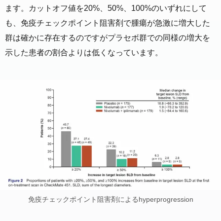
s at baseline and the first on-treatment evaluation were included in the
ます。カットオフ値を20%、50%、100%のいずれにして
HPD analyses. HPD definitions were ≥20%, ≥50%, and ≥100% increas
も、免疫チェックポイント阻害剤で腫瘍が急激に増大した
e in target lesion sum of the longest diameters (SLD) at the first on-trea
tment assessment. Results In the ATTRACTION-2 HPD-evaluable pop
群は確かに存在するのですがプラセボ群での同様の増大を
ulation, 243 patients received nivolumab and 115 placebo. Fewer patien
示した患者の割合よりは低くなっています。
ts receiving nivolumab versus placebo had increases in SLD ≥20% (33.
7% vs 46.1%) and ≥50% (6.2% vs 11.3%); similar proportions had incr
eases in SLD ≥100% (1.6% vs 1.7%). In the CheckMate 451 HPD-eval
uable population, 177 patients received nivolumab, 179 nivolumab+ipili
mumab, and 175 placebo. Fewer patients receiving nivolumab or nivolu
mab+ipilimumab versus placebo had increases in SLD ≥20% (27.1%, 2
7.4% vs 45.7%), ≥50% (10.2%, 11.2% vs 22.3%), and ≥100% (2.8%,
2.8% vs 6.3%). Conclusions Nivolumab±ipilimumab was not associate
d with an increased rate of progression versus placebo in patients with
GC, GEJC, or ED SCLC, suggesting that previous reports of HPD may
reflect the natural disease course in some patients rather than ICI-medi
ated progression. Trial registration number [NCT02538666][1]; [NCT022
67343][2]. Bristol Myers Squibb’s policy on data sharing can be found a
t <https://www.bms.com/researchers-and-partners/independent-researc
h/data-sharing-request-process.html>. [1]: /lookup/external-ref?link_typ
e=CLINTRIALGOV&access_num=NCT02538666&atom=%2Fjitc%2F1
免疫チェックポイント阻害剤によるhyperprogression
0%2F4%2Fe004273.atom [2]: /lookup/external-ref?link_type=CLINTRIA
LGOV&access_num=NCT02267343&atom=%2Fjitc%2F10%2F4%2Fe