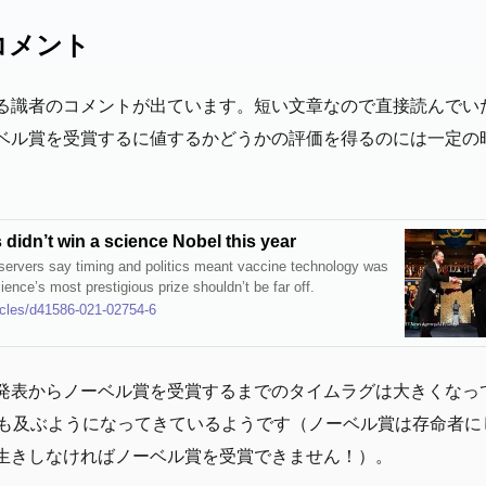
たコメント
関する識者のコメントが出ています。短い文章なので直接読んで
ベル賞を受賞するに値するかどうかの評価を得るのには一定の
idn’t win a science Nobel this year
bservers say timing and politics meant vaccine technology was
ience’s most prestigious prize shouldn’t be far off.
icles/d41586-021-02754-6
発表からノーベル賞を受賞するまでのタイムラグは大きくなっ
にも及ぶようになってきているようです（ノーベル賞は存命者に
生きしなければノーベル賞を受賞できません！）。