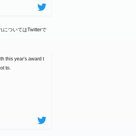
いてはTwitterで
h this year's award t
t to.