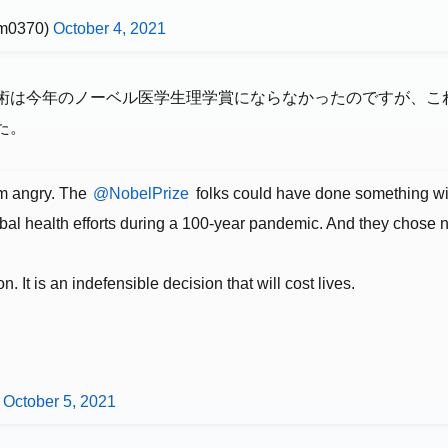
m0370)
October 4, 2021
術は今年のノーベル医学生理学賞にならなかったのですが、これにつ
た。
am angry. The
@NobelPrize
folks could have done something wit
l health efforts during a 100-year pandemic. And they chose no
on. It is an indefensible decision that will cost lives.
)
October 5, 2021