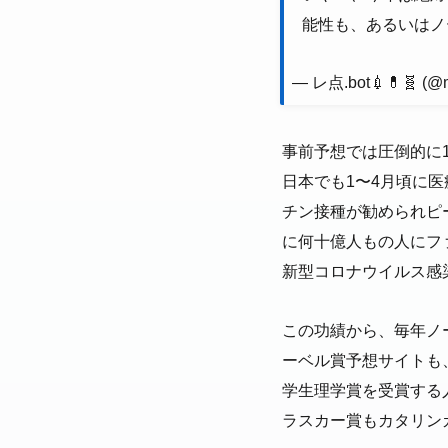
能性も、あるいはノ
— レ点.bot💉💊🧬 (@
事前予想では圧倒的に
日本でも1〜4月頃に
チン接種が勧められピ
に何十億人もの人にフ
新型コロナウイルス感
この功績から、毎年ノ
ーベル賞予想サイトも
学生理学賞を受賞する
ラスカー賞もカタリン