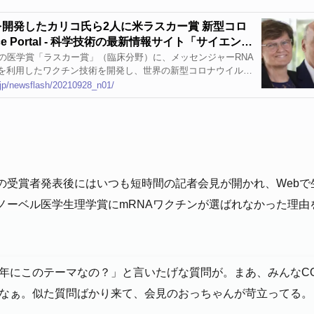
を開発したカリコ氏ら2人に米ラスカー賞 新型コロ
nce Portal - 科学技術の最新情報サイト「サイエンス
医学賞「ラスカー賞」（臨床分野）に、メッセンジャーRNA
質を利用したワクチン技術を開発し、世界の新型コロナウイルス
に大
o.jp/newsflash/20210928_n01/
の受賞者発表後にはいつも短時間の記者会見が開かれ、Webで
ノーベル医学生理学賞にmRNAワクチンが選ばれなかった理由
年にこのテーマなの？」と言いたげな質問が。まあ、みんなCOV
なぁ。似た質問ばかり来て、会見のおっちゃんが苛立ってる。