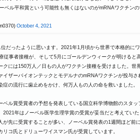
ーベル平和賞という可能性も無くはないのがmRNAワクチン
m0370)
October 4, 2021
1位だったように思います。2021年1月頃から世界で本格的に
医療従事者接種が、そして5月にゴールデンウィークが明けると
ークには150万人／日もの人がワクチン接種を受けました。世
ァイザーバイオンテックとモデルナのmRNAワクチンが投与さ
染症の流行に歯止めをかけ、何万人もの人の命を救いました。
ーベル賞受賞者の予想を発表している国立科学博物館のスタッ
、2021年はノーベル医学生理学賞の受賞が妥当だと考えてい
人が先に受賞することが多い、ノーベル賞発表の1週間ほど前
カリコ氏とドリューワイスマン氏が受賞しています。