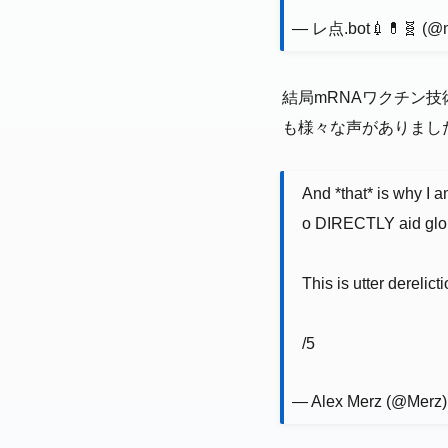
— レ点.bot💉💊🧬 (@
結局mRNAワクチン技
も様々な声がありまし
And *that* is why I 
o DIRECTLY aid globa
This is utter derelicti
/5
— Alex Merz (@Merz