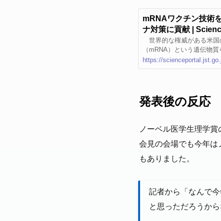
mRNAワクチン技術
ナ対策に貢献 | Scie
ポータル」
世界的な権威がある米国の
（mRNA）という遺伝物
感染症（COVID-19）対策
https://scienceportal.jst.g
発表後の反応
ノーベル医学生理学賞
会見の会場でも今年は
もありました。
記者から「なんで今
と思っただろうから