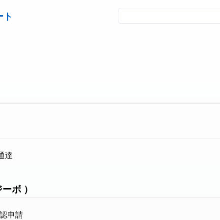
ート
通達
ーボ ）
承認申請