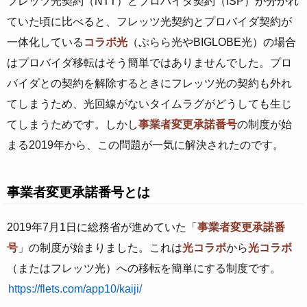
フレッツ光契約（NTT）とプロバイダ契約（ISP）が分かれ
ていた頃に比べると、フレッツ光契約とプロバイダ契約が
一体化している
コラボ光
（ぷらら光やBIGLOBE光）の場合
はプロバイダ移転はそう簡単ではありませんでした。プロ
バイダとの契約を解除するときにフレッツ光の契約も外れ
てしまうため、光回線がないタイムラグがどうしても生じ
てしまうためです。しかし
事業者変更承諾番号
の制度が始
まる2019年から、この問題が一気に解決されたのです。
事業者変更承諾番号とは
2019年7月1日に総務省が進めていた「
事業者変更承諾番
号
」の制度が始まりました。これは
光コラボ
から
光コラボ
（またはフレッツ光）への移転を簡単にする制度です。
https://flets.com/app10/kaiji/