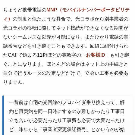
ちょうど携帯電話の
MNP（モバイルナンバーポータビリテ
ィ）
の制度と似たような具合で、光コラボから別事業者の
光コラボの移転に際してネット接続ができなくなる期間が
ないシームレスな以降が可能になり、またひかり電話の電
話番号などを引き継ぐこともできます。回線に紐付けられ
たCAFで始まる11桁ほどの英数字の「
お客様ID
」も引き継
ぐことになります。ほとんどの場合はネット上の手続きと
自分で行うルータの設定などだけで、立会い工事も必要あ
りません。
一昔前は自宅の光回線のプロバイダ乗り換えって、解
約と再契約を同一日時にするのが難しかったり工事日
立ち合いが必要だったり工事費も必要で大変だったけ
ど、昨年から「事業者変更承諾番号」とかいうのが始