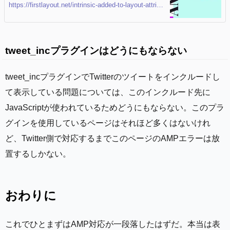
がありましたが、ここに 8 番目の intrinsic が追加さ
https://firstlayout.net/intrinsic-added-to-layout-attribute-of-amp/
れました。responsive の欠点を補うような動作を
し、より簡単なレスポンシブ対応をサポートしてく
れます。
tweet_incプラグインはどうにもならない
tweet_incプラグインでTwitterのツイートをインクルードし
て表示している問題については、このインクルード先に
JavaScriptが使われているためどうにもならない。このプラ
グインを使用しているページはそれほど多くはないけれ
ど、Twitter側で対応するまでこのページのAMPエラーは放
置するしかない。
おわりに
これでひとまずはAMP対応が一段落したはずだ。本当は表