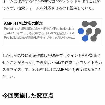
ォームに使用するamp-formではpostメソッドを使うことが
できず、検索フォームを対応させるのも難渋していた。
AMP HTML対応の断念
PukiwikiのAMP対応の試みと断念AMPの boilerplate
とAMPライブラリを記載する（AMPでは必須）AM
Pの boilerplateの記載AMPライブラリの読み込みcan
onical URLの記載は、短縮URL導入のところで実施
されているので今回は省略。AMPで利用できないH
TMLを変更するschema
しかしその後に別途作成したOGPプラグインをAMP対応さ
せたことがきっかけで再度pukiwikiで作成した当サイトをカ
スタマイズして、2019年11月にAMP対応を再度試みること
とした。
今回実施した変更点