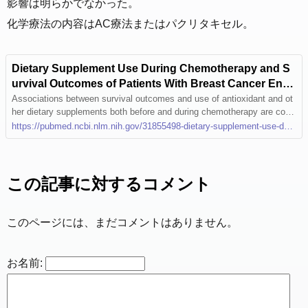
影響は明らかでなかった。
化学療法の内容はAC療法またはパクリタキセル。
Dietary Supplement Use During Chemotherapy and S
urvival Outcomes of Patients With Breast Cancer Enrol
led in a Cooperative Group Clinical Trial (SWOG S0221)
Associations between survival outcomes and use of antioxidant and ot
her dietary supplements both before and during chemotherapy are cons
- PubMed
istent with recommendations for caution among patients when consideri
https://pubmed.ncbi.nlm.nih.gov/31855498-dietary-supplement-use-during-chemotherapy-and-survival-outcomes-of-patients-with-breast-cancer-enrolled-in-a-cooperative-group-clinical-trial-swog-s0221/
ng the use of supplements, other than a multivitamin, during chemother
apy.
この記事に対するコメント
このページには、まだコメントはありません。
お名前: