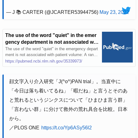
— J 📚 CARTER (@JCARTER53944756)
May 23, 2022
The use of the word "quiet" in the emer
gency department is not associated wit
h patient volume: A randomized controll
The use of the word "quiet" in the emergency depart
ment is not associated with patient volume: A rando
ed trial - PubMed
mized controlled trial
https://pubmed.ncbi.nlm.nih.gov/35339973/
顔文字入り介入研究「J(^o^)PAN trial」。当直中に
「今日は落ち着いてるね」「暇だね」と言うとそのあ
と荒れるというジンクスについて「ひまひま言う群」
「言わない群」に分けて救外の荒れ具合を比較。日本
から。
／PLOS ONE
https://t.co/Yp6ASy56l2