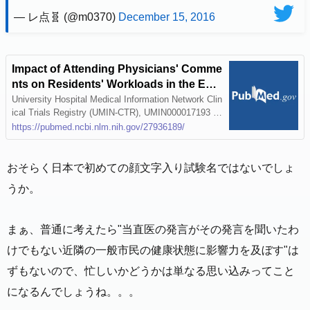
— レ点🧬 (@m0370)
December 15, 2016
Impact of Attending Physicians' Comme
nts on Residents' Workloads in the Eme
rgency Department: Results from Two J
University Hospital Medical Information Network Clin
ical Trials Registry (UMIN-CTR), UMIN000017193 a
(^o^)PAN Randomized Controlled Trials
nd UMIN000017194.
https://pubmed.ncbi.nlm.nih.gov/27936189/
- PubMed
おそらく日本で初めての顔文字入り試験名ではないでしょ
うか。
まぁ、普通に考えたら"当直医の発言がその発言を聞いたわ
けでもない近隣の一般市民の健康状態に影響力を及ぼす"は
ずもないので、忙しいかどうかは単なる思い込みってこと
になるんでしょうね。。。