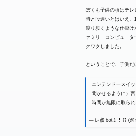
ぼくも子供の頃はテレ
時と段違いとはいえ、1
渡り歩くような仕掛け
ァミリーコンピュータ
クワクしました。
ということで、子供だ
ニンテンドースイッ
聞かせるように）言
時間が無限に取られ
— レ点.bot💉💊🧬 (@