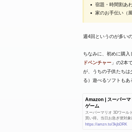
宿題・時間割あ
家のお手伝い（
週4回というのが多い
ちなみに、初めに購入
ドベンチャー
」の2本
が、うちの子供たちは
る）遊べるソフトもあ
Amazon | スーパーマ
ゲーム
スーパーマリオ 3Dワールド
買い得。当日お急ぎ便対象
ード版はご購入後すぐにご
https://amzn.to/3kjbDRK