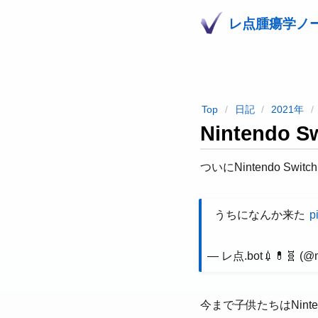
レ点腫瘍学ノ
Top
日記
2021年
Nintendo
ついにNintendo Sw
うちになんか来た
p
— レ点.bot💉💊🧬 (@
今まで子供たちはNint