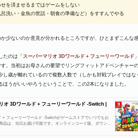
わせを済ませるまではゲームをしない
風呂洗い・金魚の世話・朝食の準備など）をすすんでやる
のか少ないのか意見が分かれるところですが、ひとまずこんな
したのは「
スーパーマリオ 3Dワールド + フューリーワールド
です。当初はお母さんの要望でリングフィットアドベンチャーの
少し歳が離れているので複数人数で（しかも対戦プレイではな
るほうがいいやろうということで、この2本になりました。
リオ 3Dワールド + フューリーワールド -Switch |
 + フューリーワールド -Switchがゲームストアでいつでもお
商品は、当日お届け可能です。オンラインコード版、ダウンロ
利用可能です。