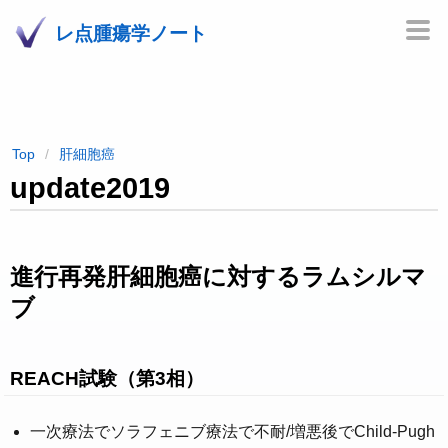
レ点腫瘍学ノート
Top
肝細胞癌
update2019
進行再発肝細胞癌に対するラムシルマ
ブ
REACH試験（第3相）
一次療法でソラフェニブ療法で不耐/増悪後でChild-Pugh