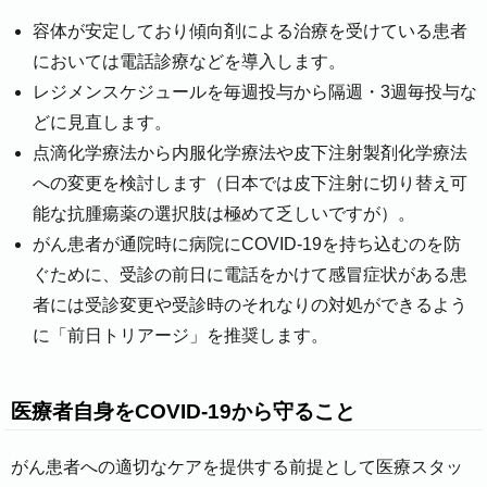
容体が安定しており傾向剤による治療を受けている患者
においては電話診療などを導入します。
レジメンスケジュールを毎週投与から隔週・3週毎投与な
どに見直します。
点滴化学療法から内服化学療法や皮下注射製剤化学療法
への変更を検討します（日本では皮下注射に切り替え可
能な抗腫瘍薬の選択肢は極めて乏しいですが）。
がん患者が通院時に病院にCOVID-19を持ち込むのを防
ぐために、受診の前日に電話をかけて感冒症状がある患
者には受診変更や受診時のそれなりの対処ができるよう
に「前日トリアージ」を推奨します。
医療者自身をCOVID-19から守ること
がん患者への適切なケアを提供する前提として医療スタッ