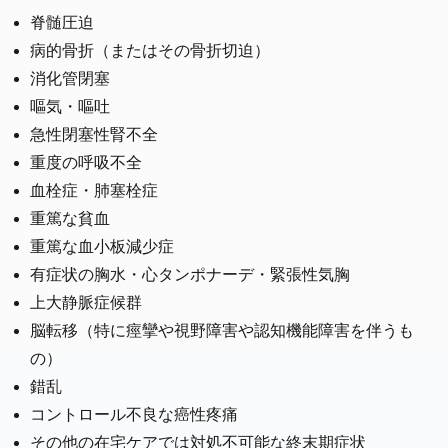
脊髄圧迫
病的骨折（またはその骨折切迫）
消化管閉塞
嘔気・嘔吐
急性閉塞性腎不全
重度の呼吸不全
血栓症・肺塞栓症
重篤な貧血
重篤な血小板減少症
有症状の胸水・心タンポナーデ・緊張性気胸
上大静脈症候群
脳転移（特に痙攣や視野障害や認知機能障害を伴うも
の）
錯乱
コントロール不良な癌性疼痛
その他の在宅ケアでは対処不可能な終末期症状