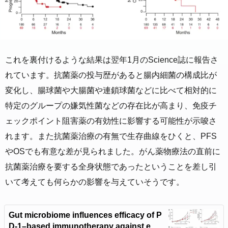
これを裏付けるような結果は翌年1月のScience誌に報告さ
れています。抗菌薬の投与歴があると腸内細菌の構成比が
変化し、腸球菌や大腸菌や連鎖球菌などに比べて相対的に
特定のグループの嫌気性菌などの存在比が高まり、免疫チ
ェックポイント阻害薬の有効性に影響する可能性が示唆さ
れます。また抗菌薬治療の有無で生存曲線をひくと、PFS
やOSでも有意な差が見られました。がん薬物療法の直前に
抗菌薬治療を要する全身状態であったということを差し引
いて考えても何らかの影響を与えていそうです。
Gut microbiome influences efficacy of P
D-1–based immunotherapy against epit