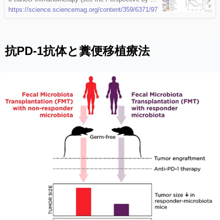
bin). Routy et al. show that antibiotic consumption is
https://science.sciencemag.org/content/359/6371/97
associated with poor response to immunotherapeuti
c PD-1 blockade. They profiled samples from patien
ts with lung and kidney cancers and found that nonr
esponding patients had low levels of the bacterium
抗PD-1抗体と糞便移植療法
Akkermansia muciniphila . Oral supplementation of t
he bacteria to antibiotic-treated mice restored the re
sponse to immunotherapy. Matson et al. and Gopala
krishnan et al. studied melanoma patients receiving
PD-1 blockade and found a greater abundance of “g
ood” bacteria in the guts of responding patients. Non
responders had an imbalance in gut flora compositio
n, which correlated with impaired immune cell activit
y. Thus, maintaining healthy gut flora could help pati
ents combat cancer. Science , this issue p. [91][1],
p. [104][2], p. [97][3]; see also p. [32][4] Preclinical
mouse models suggest that the gut microbiome mo
dulates tumor response to checkpoint blockade imm
unotherapy; however, this has not been well-charact
erized in human cancer patients. Here we examined
the oral and gut microbiome of melanoma patients u
ndergoing anti–programmed cell death 1 protein (PD-
1) immunotherapy ( n = 112). Significant differences