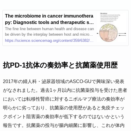
The microbiome in cancer immunothera
py: Diagnostic tools and therapeutic str
ategies
The fine line between human health and disease can
be driven by the interplay between host and microbi
al factors. This “metagenome” regulates cancer initi
https://science.sciencemag.org/content/359/6382/1366.abstract
ation, progression, and response to therapies. Besid
es the capacity of distinct microbial species to mod
ulate the pharmacodynamics of chemotherapeutic dr
ugs, symbiosis between epithelial barriers and their
抗PD-1抗体の奏効率と抗菌薬使用歴
microbial ecosystems has a major impact on the loc
al and distant immune system, markedly influencing
clinical outcome in cancer patients. Efficacy of canc
2017年の婦人科・泌尿器領域のASCO-GUで興味深い発表
er immunotherapy with immune checkpoint antibodie
がなされました。過去1ヶ月以内に抗菌薬投与を受けた患者
s can be diminished with administration of antibiotic
s, and superior efficacy is observed with the presen
においては転移性腎癌に対するニボルマブ療法の奏効率が
ce of specific gut microbes. Future strategies of pre
cision medicine will likely rely on novel diagnostic a
明らかに劣っており、抗菌薬の使用歴があると免疫チェッ
nd therapeutic tools with which to identify and correc
クポイント阻害薬の奏効率が低下するのではないかという
t defects in the microbiome that compromise therap
eutic efficacy.
報告です。抗菌薬の投与が腸内細菌に影響し、これが体内