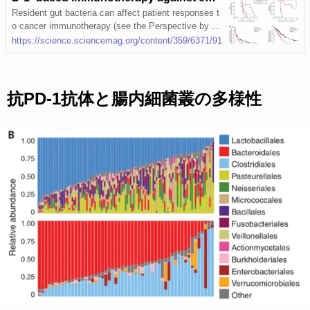
helial tumors
Resident gut bacteria can affect patient responses t
o cancer immunotherapy (see the Perspective by Jo
bin). Routy et al. show that antibiotic consumption is
https://science.sciencemag.org/content/359/6371/91
associated with poor response to immunotherapeuti
c PD-1 blockade. They profiled samples from patien
ts with lung and kidney cancers and found that nonr
esponding patients had low levels of the bacterium
抗PD-1抗体と腸内細菌叢の多様性
Akkermansia muciniphila . Oral supplementation of t
he bacteria to antibiotic-treated mice restored the re
sponse to immunotherapy. Matson et al. and Gopala
krishnan et al. studied melanoma patients receiving
PD-1 blockade and found a greater abundance of “g
ood” bacteria in the guts of responding patients. Non
responders had an imbalance in gut flora compositio
n, which correlated with impaired immune cell activit
y. Thus, maintaining healthy gut flora could help pati
ents combat cancer. Science , this issue p. [91][1],
p. [104][2], p. [97][3]; see also p. [32][4] Immune ch
eckpoint inhibitors (ICIs) targeting the PD-1/PD-L1 a
xis induce sustained clinical responses in a sizable
minority of cancer patients. We found that primary r
esistance to ICIs can be attributed to abnormal gut
microbiome composition. Antibiotics inhibited the cli