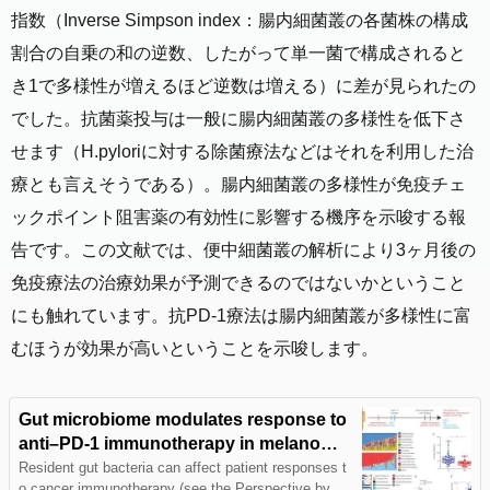
指数（Inverse Simpson index：腸内細菌叢の各菌株の構成
割合の自乗の和の逆数、したがって単一菌で構成されると
き1で多様性が増えるほど逆数は増える）に差が見られたの
でした。抗菌薬投与は一般に腸内細菌叢の多様性を低下さ
せます（H.pyloriに対する除菌療法などはそれを利用した治
療とも言えそうである）。腸内細菌叢の多様性が免疫チェ
ックポイント阻害薬の有効性に影響する機序を示唆する報
告です。この文献では、便中細菌叢の解析により3ヶ月後の
免疫療法の治療効果が予測できるのではないかということ
にも触れています。抗PD-1療法は腸内細菌叢が多様性に富
むほうが効果が高いということを示唆します。
Gut microbiome modulates response to
anti–PD-1 immunotherapy in melanoma
patients
Resident gut bacteria can affect patient responses t
o cancer immunotherapy (see the Perspective by Jo