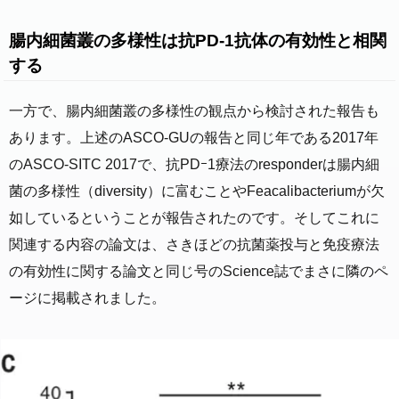
nical benefit of ICIs in patients with advanced cance
r. Fecal microbiota transplantation (FMT) from cance
腸内細菌叢の多様性は抗PD-1抗体の有効性と相関
r patients who responded to ICIs into germ-free or a
ntibiotic-treated mice ameliorated the antitumor effe
する
cts of PD-1 blockade, whereas FMT from nonrespon
ding patients failed to do so. Metagenomics of patie
nt stool samples at diagnosis revealed correlations
一方で、腸内細菌叢の多様性の観点から検討された報告も
between clinical responses to ICIs and the relative a
あります。上述のASCO-GUの報告と同じ年である2017年
bundance of Akkermansia muciniphila . Oral supple
mentation with A. muciniphila after FMT with nonres
のASCO-SITC 2017で、抗PDｰ1療法のresponderは腸内細
ponder feces restored the efficacy of PD-1 blockade
菌の多様性（diversity）に富むことやFeacalibacteriumが欠
in an interleukin-12–dependent manner by increasing
the recruitment of CCR9+CXCR3+CD4+ T lymphocy
如しているということが報告されたのです。そしてこれに
tes into mouse tumor beds. [1]: /lookup/doi/10.1126/
関連する内容の論文は、さきほどの抗菌薬投与と免疫療法
science.aan3706 [2]: /lookup/doi/10.1126/science.aa
o3290 [3]: /lookup/doi/10.1126/science.aan4236 [4]:
の有効性に関する論文と同じ号のScience誌でまさに隣のペ
/lookup/doi/10.1126/science.aar2946
ージに掲載されました。