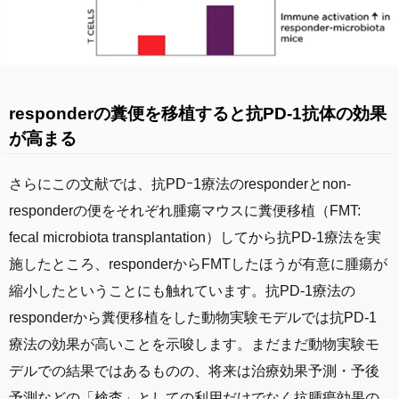
were observed in the diversity and composition of th
e patient gut microbiome of responders versus nonr
esponders. Analysis of patient fecal microbiome sa
mples ( n = 43, 30 responders, 13 nonresponders) s
howed significantly higher alpha diversity ( P < 0.01)
and relative abundance of bacteria of the Ruminoco
ccaceae family ( P < 0.01) in responding patients. M
responderの糞便を移植すると抗PD-1抗体の効果
etagenomic studies revealed functional differences i
が高まる
n gut bacteria in responders, including enrichment of
anabolic pathways. Immune profiling suggested enh
anced systemic and antitumor immunity in respondi
さらにこの文献では、抗PDｰ1療法のresponderとnon-
ng patients with a favorable gut microbiome as well
as in germ-free mice receiving fecal transplants fro
responderの便をそれぞれ腫瘍マウスに糞便移植（FMT:
m responding patients. Together, these data have im
fecal microbiota transplantation）してから抗PD-1療法を実
portant implications for the treatment of melanoma p
atients with immune checkpoint inhibitors. [1]: /look
施したところ、responderからFMTしたほうが有意に腫瘍が
up/doi/10.1126/science.aan3706 [2]: /lookup/doi/10.1
縮小したということにも触れています。抗PD-1療法の
126/science.aao3290 [3]: /lookup/doi/10.1126/scienc
e.aan4236 [4]: /lookup/doi/10.1126/science.aar2946
responderから糞便移植をした動物実験モデルでは抗PD-1
療法の効果が高いことを示唆します。まだまだ動物実験モ
デルでの結果ではあるものの、将来は治療効果予測・予後
予測などの「検査」としての利用だけでなく抗腫瘍効果の