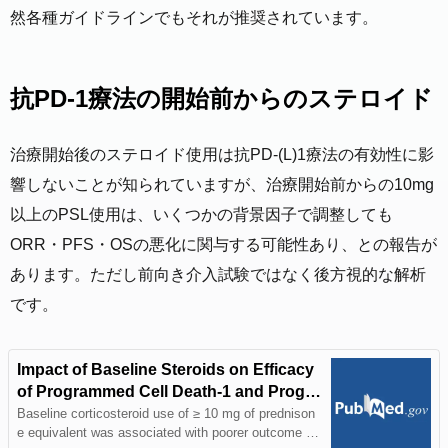
然各種ガイドラインでもそれが推奨されています。
抗PD-1療法の開始前からのステロイド
治療開始後のステロイド使用は抗PD-(L)1療法の有効性に影
響しないことが知られていますが、治療開始前からの10mg
以上のPSL使用は、いくつかの背景因子で調整しても
ORR・PFS・OSの悪化に関与する可能性あり、との報告が
あります。ただし前向き介入試験ではなく後方視的な解析
です。
Impact of Baseline Steroids on Efficacy
of Programmed Cell Death-1 and Progra
mmed Death-Ligand 1 Blockade in Patie
Baseline corticosteroid use of ≥ 10 mg of prednison
e equivalent was associated with poorer outcome in
nts With Non-Small-Cell Lung Cancer -