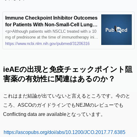
Immune Checkpoint Inhibitor Outcomes
for Patients With Non-Small-Cell Lung C
ancer Receiving Baseline Corticosteroi
<p>Although patients with NSCLC treated with ≥ 10
mg of prednisone at the time of immunotherapy initi
ds for Palliative Versus Nonpalliative Ind
ation have worse outcomes than patients who receiv
https://www.ncbi.nlm.nih.gov/pubmed/31206316
ications - PubMed
ed 0 to < 10 mg of prednisone, this difference seem
s to be driven by a poor-prognosis subgroup of patie
nts who receive corticosteroids for palliative</p> …
ieAEの出現と免疫チェックポイント阻
害薬の有効性に関連はあるのか？
これはまだ結論が出ていないと言えるところです。今のと
ころ、ASCOのガイドラインでもNEJMのレビューでも
Conflicting data are availableとなっています。
https://ascopubs.org/doi/abs/10.1200/JCO.2017.77.6385