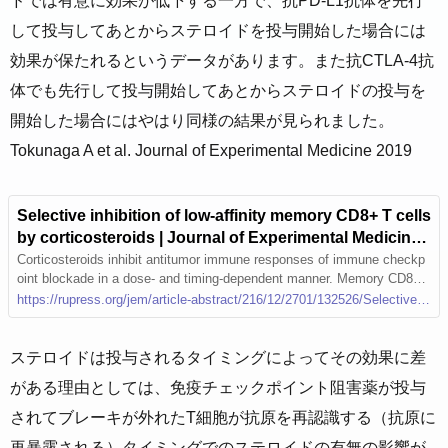
ドでは有意に効果が低下する一方で、抗PD-L1抗体を先行
して投与してあとからステロイドを投与開始した場合には
効果が保たれるというデータがあります。また抗CTLA-4抗
体でも先行して投与開始してあとからステロイドの投与を
開始した場合にはやはり同様の結果が見られました。
Tokunaga A et al. Journal of Experimental Medicine 2019
Selective inhibition of low-affinity memory CD8+ T cells
by corticosteroids | Journal of Experimental Medicine |
Rockefeller University Press
Corticosteroids inhibit antitumor immune responses of immune checkp
oint blockade in a dose- and timing-dependent manner. Memory CD8+
T cells with low TCR affini
https://rupress.org/jem/article-abstract/216/12/2701/132526/Selective-inhibition-of-low-affinity-memory-CD8-T
ステロイドは投与されるタイミングによってその効果に差
がある理由としては、免疫チェックポイント阻害薬が投与
されてブレーキが外れたT細胞が抗原を再認識する（抗原に
再暴露される）タイミングでのステロイドの有無の影響が