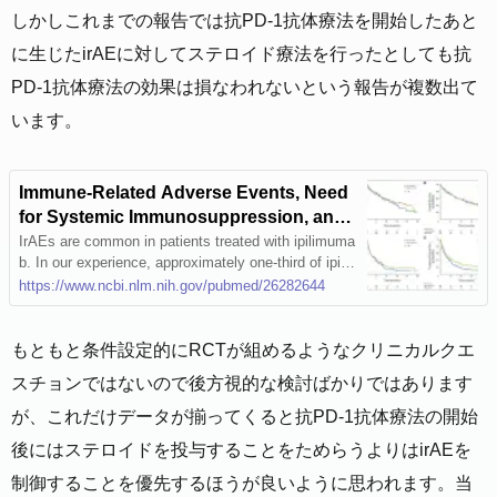
しかしこれまでの報告では抗PD-1抗体療法を開始したあと
に生じたirAEに対してステロイド療法を行ったとしても抗
PD-1抗体療法の効果は損なわれないという報告が複数出て
います。
Immune-Related Adverse Events, Need
for Systemic Immunosuppression, and
Effects on Survival and Time to Treatme
IrAEs are common in patients treated with ipilimuma
b. In our experience, approximately one-third of ipili
nt Failure in Patients With Melanoma Tre
mumab-treated patients required systemic corticost
https://www.ncbi.nlm.nih.gov/pubmed/26282644
ated With Ipilimumab at Memorial Sloan
eroids, and almost one-third of those required further
Kettering Cancer Center - PubMed
immune suppression with anti-TNFα therapy. Practiti
oners and patients should be prepared t …
もともと条件設定的にRCTが組めるようなクリニカルクエ
スチョンではないので後方視的な検討ばかりではあります
が、これだけデータが揃ってくると抗PD-1抗体療法の開始
後にはステロイドを投与することをためらうよりはirAEを
制御することを優先するほうが良いように思われます。当