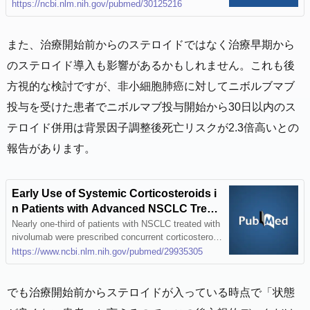
patients with non-small-cell lung cancer who were tr
https://ncbi.nlm.nih.gov/pubmed/30125216
PubMed
eated with PD-(L)1 blockade. Prudent use of cortico
steroids at the time of initiating PD-(L)1 blockade is
recommended.
また、治療開始前からのステロイドではなく治療早期から
のステロイド導入も影響があるかもしれません。これも後
方視的な検討ですが、非小細胞肺癌に対してニボルブマブ
投与を受けた患者でニボルマブ投与開始から30日以内のス
テロイド併用は背景因子調整後死亡リスクが2.3倍高いとの
報告があります。
Early Use of Systemic Corticosteroids i
n Patients with Advanced NSCLC Treat
ed with Nivolumab - PubMed
Nearly one-third of patients with NSCLC treated with
nivolumab were prescribed concurrent corticosteroid
s during the course of nivolumab therapy. Patients e
https://www.ncbi.nlm.nih.gov/pubmed/29935305
xposed to corticosteroids during the first cycle of niv
olumab received fewer total cycles of nivolumab, su
ggesting decreased clinical benefit, a …
でも治療開始前からステロイドが入っている時点で「状態