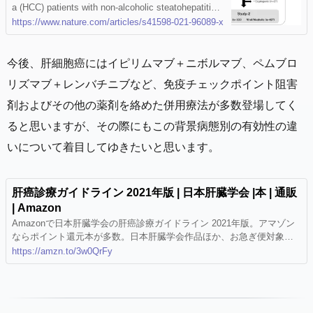
a (HCC) patients with non-alcoholic steatohepatitis
er retrospective study - Scientific Repor
(NASH) are not responsive to immune-checkpoint in
https://www.nature.com/articles/s41598-021-96089-x
ts
hibitor (ICI) treatment. The present study aimed to e
valuate the therapeutic efficacy of lenvatinib in patie
nts with non-alcoholic fatty liver disease (NAFLD)/N
今後、肝細胞癌にはイピリムマブ＋ニボルマブ、ペムブロ
ASH-related unresectable-HCC (u-HCC). Five hundr
リズマブ＋レンバチニブなど、免疫チェックポイント阻害
ed thirty u-HCC patients with Child–Pugh A were enr
olled, and divided into the NAFLD/NASH (n = 103) a
剤およびその他の薬剤を絡めた併用療法が多数登場してく
nd Viral/Alcohol (n = 427) groups. Clinical features w
ると思いますが、その際にもこの背景病態別の有効性の違
ere compared in a retrospective manner. Progressio
n-free survival (PFS) was better in the NAFLD/NAS
いについて着目してゆきたいと思います。
H than the Viral/Alcohol group (median 9.3 vs. 7.5 m
onths, P = 0.012), while there was no significant diff
erence in overall survival (OS) (20.5 vs. 16.9 month
肝癌診療ガイドライン 2021年版 | 日本肝臓学会 |本 | 通販
s, P = 0.057). In Cox-hazard analysis of prognostic f
actors for PFS, elevated ALT (≥ 30 U/L) (HR 1.247,
| Amazon
P = 0.029), modified ALBI grade 2b (HR 1.236, P =
Amazonで日本肝臓学会の肝癌診療ガイドライン 2021年版。アマゾン
0.047), elevated AFP (≥ 400 ng/mL) (HR 1.294, P =
ならポイント還元本が多数。日本肝臓学会作品ほか、お急ぎ便対象商
0.014), and NAFLD/NASH etiology (HR 0.763, P = 0.
品は当日お届けも可能。また肝癌診療ガイドライン 2021年版もアマゾ
https://amzn.to/3w0QrFy
036) were significant prognostic factors. NAFLD/NA
ン配送商品なら通常配送無料。
SH etiology was not a significant prognostic factor i
n Cox-hazard analysis for OS (HR0.758, P = 0.092),
whereas AFP (≥ 400 ng/mL) (HR 1.402, P = 0.009),
BCLC C stage (HR 1.297, P = 0.035), later line use