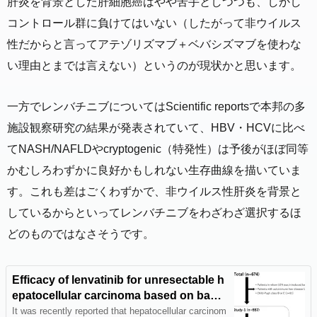
肝炎を背景とした肝細胞癌はやや苦手としつつも、しかし
コントロール群に負けてはいない（したがって非ウイルス
性だからと言ってアテゾリズマブ＋ベバシズマブを使わな
い理由とまでは言えない）というのが現状かと思います。
一方でレンバチニブについてはScientific reportsで本邦の多
施設観察研究の結果が発表されていて、HBV・HCVに比べ
てNASH/NAFLDやcryptogenic（特発性）は予後がほぼ同等
かむしろわずかに良好かもしれない生存曲線を描いていま
す。これも差はごくわずかで、非ウイルス性肝炎を背景と
しているからといってレンバチニブをわざわざ選択するほ
どのものではなさそうです。
Efficacy of lenvatinib for unresectable h
epatocellular carcinoma based on back
ground liver disease etiology: multi-cent
It was recently reported that hepatocellular carcinom