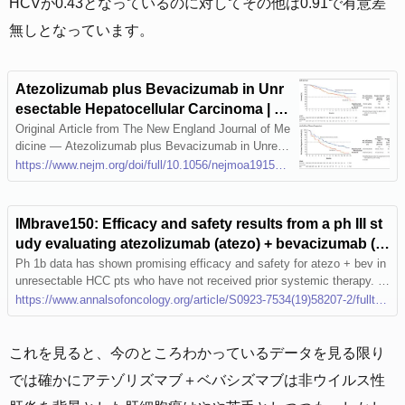
HCVが0.43となっているのに対してその他は0.91で有意差
無しとなっています。
Atezolizumab plus Bevacizumab in Unr
esectable Hepatocellular Carcinoma | N
EJM
Original Article from The New England Journal of Me
dicine — Atezolizumab plus Bevacizumab in Unrese
ctable Hepatocellular Carcinoma
https://www.nejm.org/doi/full/10.1056/nejmoa1915745
IMbrave150: Efficacy and safety results from a ph III st
udy evaluating atezolizumab (atezo) + bevacizumab (b
ev) vs sorafenib (Sor) as first treatment (tx) for patients
Ph 1b data has shown promising efficacy and safety for atezo + bev in
unresectable HCC pts who have not received prior systemic therapy. H
(pts) with unresectable hepatocellular carcinoma (HC
ere, we report the primary analysis data from the Ph 3 IMbrave150 trial
https://www.annalsofoncology.org/article/S0923-7534(19)58207-2/fulltext
C)
comparing atezo + bev vs sor in this pt population.
これを見ると、今のところわかっているデータを見る限り
では確かにアテゾリズマブ＋ベバシズマブは非ウイルス性