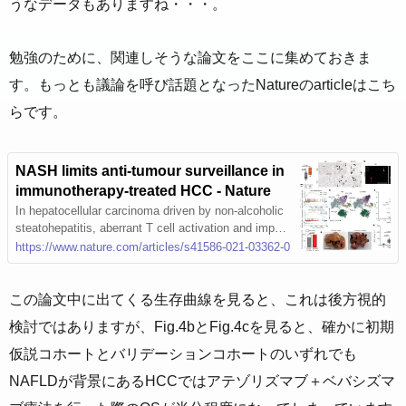
うなデータもありますね・・・。
勉強のために、関連しそうな論文をここに集めておきま
す。もっとも議論を呼び話題となったNatureのarticleはこち
らです。
NASH limits anti-tumour surveillance in
immunotherapy-treated HCC - Nature
In hepatocellular carcinoma driven by non-alcoholic
steatohepatitis, aberrant T cell activation and impair
ed immune surveillance seem to make hepatocellula
https://www.nature.com/articles/s41586-021-03362-0
r carcinoma less responsive to anti-PD1 or anti-PDL
1 immunotherapy.
この論文中に出てくる生存曲線を見ると、これは後方視的
検討ではありますが、Fig.4bとFig.4cを見ると、確かに初期
仮説コホートとバリデーションコホートのいずれでも
NAFLDが背景にあるHCCではアテゾリズマブ＋ベバシズマ