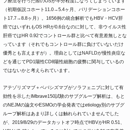
ブ療法を行った際のOSが半分程度になってしまっています
（初期仮説コホート11.0→5.4ヶ月、バリデーションコホー
ト17.7→8.8ヶ月）。1656例の統合解析でもHBV・HCV肝
癌ではいずれもOS HRが0.6台なのに対して、非ウイルス性
肝癌ではHR 0.92でコントロール群と比べて有意差無しとな
っています（それでもコントロール群に負けていないだけ
優秀とも言えますが）。理由としてはNAFLDが慢性炎症な
どを通じてPD1陽性CD8陽性細胞の疲弊に関与しているの
ではないかと考えられています。
アテゾリズマブ＋ベバシズマブがソラフェニブに対して有
効性を示したIMbrave150試験のサブグループ解析は、もと
のNEJMの論文やESMOの学会発表ではetiology別のサブグ
ループ解析はあまり詳しくは触れられていませんでした
が、2019/8/29のデータカットオフ時点でHBVがHR 0.51、