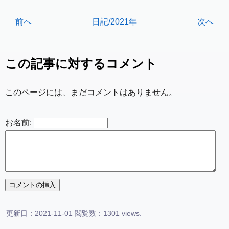
(HR 0.737, P = 0.014), and modified ALBI grade 2b
(HR 1.875, P < 0.001) were significant. Lenvatinib ca
前へ
日記/2021年
次へ
n improve the prognosis of patients affected by u-H
CC irrespective of HCC etiology or its line of treatme
nt.
この記事に対するコメント
このページには、まだコメントはありません。
お名前:
更新日：2021-11-01 閲覧数：1301 views.