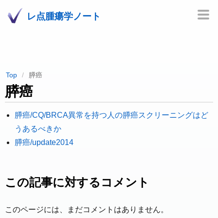
レ点腫瘍学ノート
Top
膵癌
膵癌
膵癌/CQ/BRCA異常を持つ人の膵癌スクリーニングはど
うあるべきか
膵癌/update2014
この記事に対するコメント
このページには、まだコメントはありません。