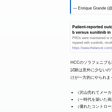
— Enrique Grande (@
Patient-reported out
b versus sunitinib in
ted in CheckMate 9ER
PROs were maintained or im
mpared with sunitinib, nivol
on of patient-reported outc
https://www.thelancet.com/
cabozantinib compared with 
carcinoma.
HCCのソラフェニブも
試験は意外に少ないの
けが一方的にやられま
（沢山売れてメーカ
（一時代を築いた画
（優れたコントロー