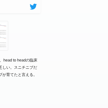
d to headの臨床
乏しい。スニチニブだ
ブが育てたと言える。