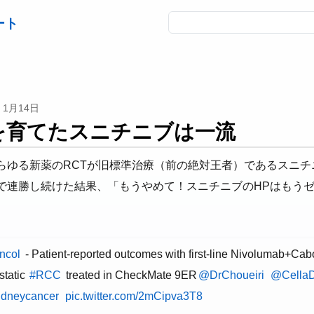
ート
1月14日
を育てたスニチニブは一流
らゆる新薬のRCTが旧標準治療（前の絶対王者）であるスニチ
で連勝し続けた結果、「もうやめて！スニチニブのHPはもう
ncol
- Patient-reported outcomes with first-line Nivolumab+Cabo
static
#RCC
treated in CheckMate 9ER
@DrChoueiri
@CellaD
idneycancer
pic.twitter.com/2mCipva3T8