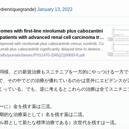
drenriquegrande)
January 13, 2022
comes with first-line nivolumab plus cabozantini
 patients with advanced renal cell carcinoma trea
: an open-label, randomised, phase 3 trial
proved with nivolumab plus cabozantinib versus sunitinib. Co
umab plus cabozantinib significantly delayed time to deteriorati
ome scores. These results suggest a benefit for nivolumab plus
pdfs/journals/lanonc/PIIS1470-2045(21)00693-8.pdf
sunitinib in the treatment of patients with advanced renal cell
同様。どの新規治療もスニチニブを一方的にやっつける一方で、hea
で、その中でどの治療が優れているのかは意外にエビデンスが
くっている。でも、逆に考えるとこれらの治療は全てスニチニ
ーに）金を残す薬は三流。
期的な治療薬として）名を残す薬は二流。
ル群として新たな標準治療である）次世代を残すは一流。