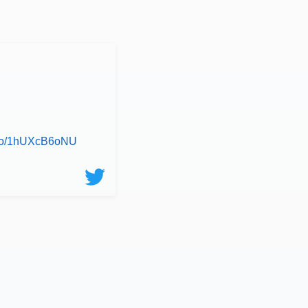
t.co/1hUXcB6oNU