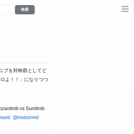
ニブを対称群としてど
ゼロよ！！」になりつつ
zantinib vs Sunitinib
avid
@motzermd