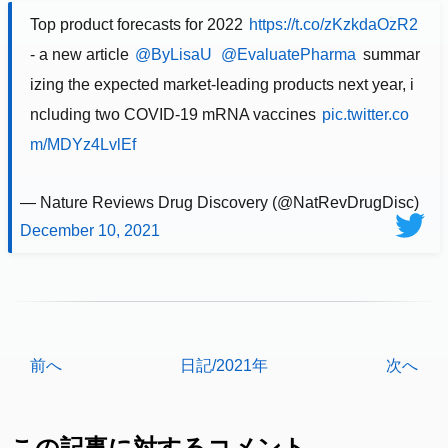
Top product forecasts for 2022
https://t.co/zKzkdaOzR2
- a new article
@ByLisaU
@EvaluatePharma
summar
izing the expected market-leading products next year, i
ncluding two COVID-19 mRNA vaccines
pic.twitter.co
m/MDYz4LvlEf
— Nature Reviews Drug Discovery (@NatRevDrugDisc)
December 10, 2021
前へ
日記/2021年
次へ
この記事に対するコメント