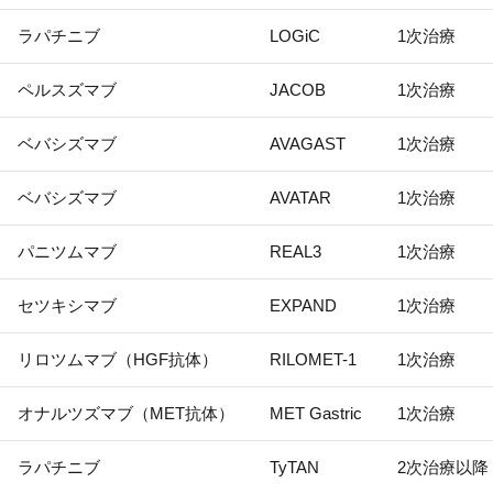
ラパチニブ
LOGiC
1次治療
ペルスズマブ
JACOB
1次治療
ベバシズマブ
AVAGAST
1次治療
ベバシズマブ
AVATAR
1次治療
パニツムマブ
REAL3
1次治療
セツキシマブ
EXPAND
1次治療
リロツムマブ（HGF抗体）
RILOMET-1
1次治療
オナルツズマブ（MET抗体）
MET Gastric
1次治療
ラパチニブ
TyTAN
2次治療以降