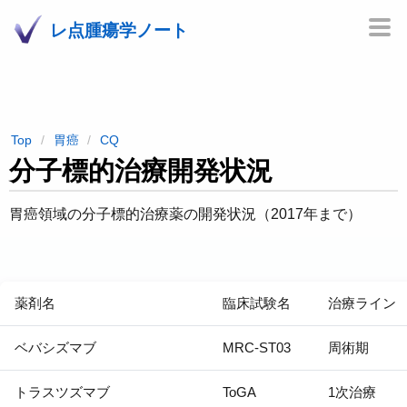
レ点腫瘍学ノート
Top
胃癌
CQ
分子標的治療開発状況
胃癌領域の分子標的治療薬の開発状況（2017年まで）
薬剤名
臨床試験名
治療ライン
ベバシズマブ
MRC-ST03
周術期
トラスツズマブ
ToGA
1次治療