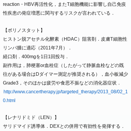
reaction・HBV再活性化，またT細胞機能に影響し自己免疫
性疾患の発症増悪に関与するリスクが言われている．
【ボリノスタット】
ヒストン脱アセチル化酵素（HDAC）阻害剤．皮膚T細胞性
リンパ腫に適応（2011年7月）．
経口剤．400mgを1日1回投与．
副作用は，肺梗塞or血栓症（したがって静脈血栓などの既
往がある場合はDダイマー測定が推奨される），血小板減少
Grade3，そのほかは疲労や食思不振などの消化器症状．
http://www.cancertherapy.jp/targeted_therapy/2013_08/02_1
0.html
【レナリドミド（LEN）】
サリドマイド誘導体．DEXとの併用で有効性を発揮する．