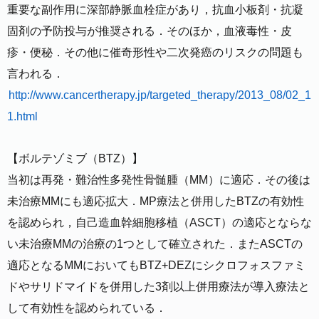
重要な副作用に深部静脈血栓症があり，抗血小板剤・抗凝
固剤の予防投与が推奨される．そのほか，血液毒性・皮
疹・便秘．その他に催奇形性や二次発癌のリスクの問題も
言われる．
http://www.cancertherapy.jp/targeted_therapy/2013_08/02_1
1.html
【ボルテゾミブ（BTZ）】
当初は再発・難治性多発性骨髄腫（MM）に適応．その後は
未治療MMにも適応拡大．MP療法と併用したBTZの有効性
を認められ，自己造血幹細胞移植（ASCT）の適応とならな
い未治療MMの治療の1つとして確立された．またASCTの
適応となるMMにおいてもBTZ+DEZにシクロフォスファミ
ドやサリドマイドを併用した3剤以上併用療法が導入療法と
して有効性を認められている．