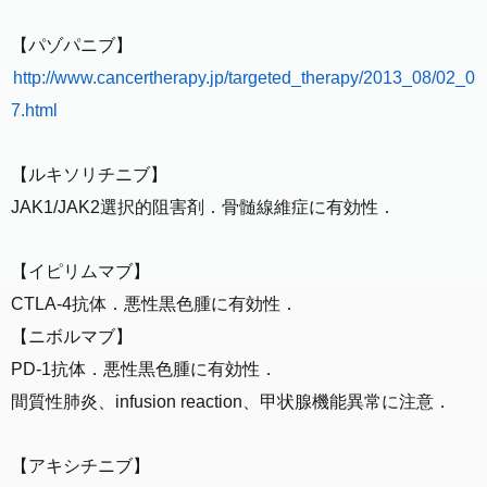
【パゾパニブ】
http://www.cancertherapy.jp/targeted_therapy/2013_08/02_0
7.html
【ルキソリチニブ】
JAK1/JAK2選択的阻害剤．骨髄線維症に有効性．
【イピリムマブ】
CTLA-4抗体．悪性黒色腫に有効性．
【ニボルマブ】
PD-1抗体．悪性黒色腫に有効性．
間質性肺炎、infusion reaction、甲状腺機能異常に注意．
【アキシチニブ】