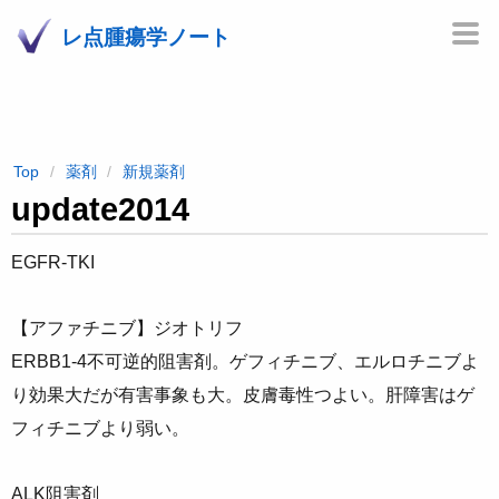
レ点腫瘍学ノート
Top
薬剤
新規薬剤
update2014
EGFR-TKI
【アファチニブ】ジオトリフ
ERBB1-4不可逆的阻害剤。ゲフィチニブ、エルロチニブよ
り効果大だが有害事象も大。皮膚毒性つよい。肝障害はゲ
フィチニブより弱い。
ALK阻害剤