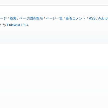
ージ
/
検索
/
ページ閲覧数順
/
ページ一覧
/
新着コメント
/
RSS
/
Ackno
d by
PukiWiki 1.5.4
.