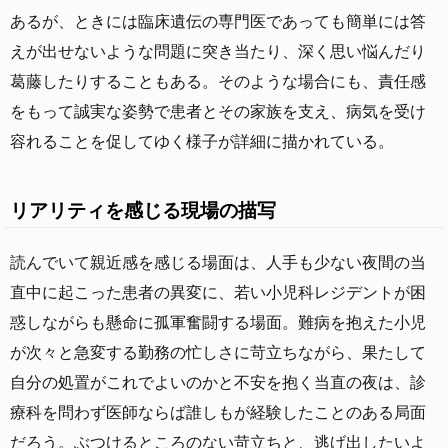
あるが、ときには臨床遺伝の専門医であっても簡単には答
えが出せないような問題に突き当たり、深く思い悩んだり
葛藤したりすることもある。そのような場合にも、責任感
をもって誠実な姿勢で患者とその家族を支え、病気を受け
容れることを促してゆく様子が詳細に描かれている。
リアリティを感じる現場の描写
読んでいて親近感を感じる場面は、人手も少ない夜間の当
直中に起こった患者の異変に、若い小児科レジデントが困
惑しながらも懸命に孤軍奮闘する場面。難病を抱えた小児
が次々と急変する勤務の忙しさに苛立ちながら、果たして
自分の処置がこれでよいのかと不安を抱く当直の夜は、診
療科を問わず医師ならば誰しもが経験したことのある局面
だろう。ぶつけるところのない苛立ちと、逃げ出したいよ