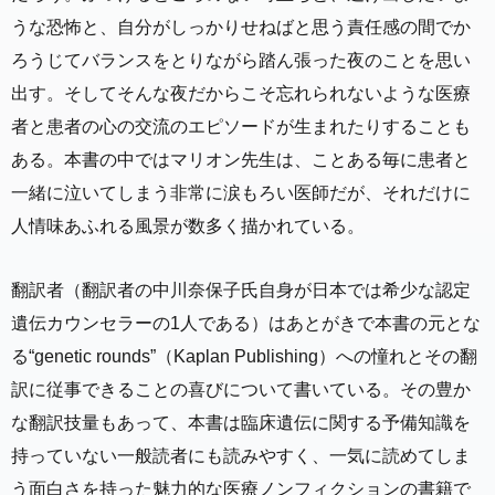
うな恐怖と、自分がしっかりせねばと思う責任感の間でか
ろうじてバランスをとりながら踏ん張った夜のことを思い
出す。そしてそんな夜だからこそ忘れられないような医療
者と患者の心の交流のエピソードが生まれたりすることも
ある。本書の中ではマリオン先生は、ことある毎に患者と
一緒に泣いてしまう非常に涙もろい医師だが、それだけに
人情味あふれる風景が数多く描かれている。
翻訳者（翻訳者の中川奈保子氏自身が日本では希少な認定
遺伝カウンセラーの1人である）はあとがきで本書の元とな
る“genetic rounds”（Kaplan Publishing）への憧れとその翻
訳に従事できることの喜びについて書いている。その豊か
な翻訳技量もあって、本書は臨床遺伝に関する予備知識を
持っていない一般読者にも読みやすく、一気に読めてしま
う面白さを持った魅力的な医療ノンフィクションの書籍で