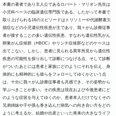
本書の著者であり主人公であるロバート・マリオン先生は
小児科ベースの臨床遺伝専門医である。したがって本書で
取り上げられる16のエピソードはトリソミーや代謝酵素欠
損症などの小児遺伝性疾患が主であり、我々がん診療従事
者が接することの多い遺伝性疾患、すなわち遺伝性乳がん
卵巣がん症候群（HBOC）やリンチ症候群などのケースは
出てこない。しかし、患者に見られる異常所見から遺伝性
疾患の可能性を探り出して診断につなげる点、そして診断
がついたあとには患者と家族にどのようにそれを伝え、身
体的にも精神的にも彼らをフォローしてゆくかという点
は、十分に我々がん診療従事者も共感でき、その姿勢から
学ぶべきことが多い。その疾患は現在および今後患者にど
のような症状を与えてゆくのか、患者本人だけでなくその
兄弟姉妹や子や孫も巻き込んだ病気への向き合い方をどの
ように考えるか、結婚や出産といった将来の大きなライフ