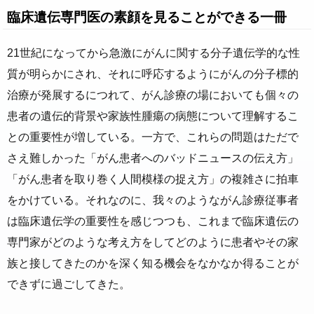
たジェネティック・ラウンズ 臨床遺伝医が出会った
臨床遺伝専門医の素顔を見ることができる一冊
16のストーリーもアマゾン配送商品なら通常配送無
料。
21世紀になってから急激にがんに関する分子遺伝学的な性
質が明らかにされ、それに呼応するようにがんの分子標的
治療が発展するにつれて、がん診療の場においても個々の
患者の遺伝的背景や家族性腫瘍の病態について理解するこ
との重要性が増している。一方で、これらの問題はただで
さえ難しかった「がん患者へのバッドニュースの伝え方」
「がん患者を取り巻く人間模様の捉え方」の複雑さに拍車
をかけている。それなのに、我々のようながん診療従事者
は臨床遺伝学の重要性を感じつつも、これまで臨床遺伝の
専門家がどのような考え方をしてどのように患者やその家
族と接してきたのかを深く知る機会をなかなか得ることが
できずに過ごしてきた。