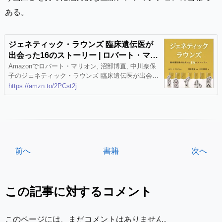
ある。
ジェネティック・ラウンズ 臨床遺伝医が
出会った16のストーリー | ロバート・マリ
オン, 沼部博直, 中川奈保子 |本 | 通販 | Am
Amazonでロバート・マリオン, 沼部博直, 中川奈保
子のジェネティック・ラウンズ 臨床遺伝医が出会っ
azon
た16のストーリー。アマゾンならポイント還元本が
https://amzn.to/2PCst2j
多数。ロバート・マリオン, 沼部博直, 中川奈保子作
品ほか、お急ぎ便対象商品は当日お届けも可能。ま
たジェネティック・ラウンズ 臨床遺伝医が出会った
16のストーリーもアマゾン配送商品なら通常配送無
料。
前へ
書籍
次へ
この記事に対するコメント
このページには、まだコメントはありません。