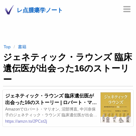
レ点腫瘍学ノート
Top
書籍
ジェネティック・ラウンズ 臨床
遺伝医が出会った16のストーリ
ー
ジェネティック・ラウンズ 臨床遺伝医が
出会った16のストーリー | ロバート・マリ
オン, 沼部博直, 中川奈保子 |本 | 通販 | Am
Amazonでロバート・マリオン, 沼部博直, 中川奈保
子のジェネティック・ラウンズ 臨床遺伝医が出会っ
azon
た16のストーリー。アマゾンならポイント還元本が
https://amzn.to/2PCst2j
多数。ロバート・マリオン, 沼部博直, 中川奈保子作
品ほか、お急ぎ便対象商品は当日お届けも可能。ま