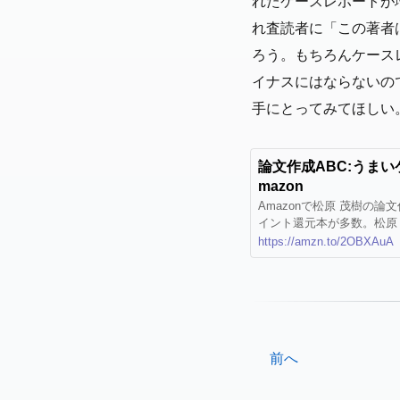
れたケースレポートが
れ査読者に「この著者
ろう。もちろんケース
イナスにはならないの
手にとってみてほしい
論文作成ABC:うまいケー
mazon
Amazonで松原 茂樹の
イント還元本が多数。松原
論文作成ABC:うまいケ
https://amzn.to/2OBXAuA
前へ