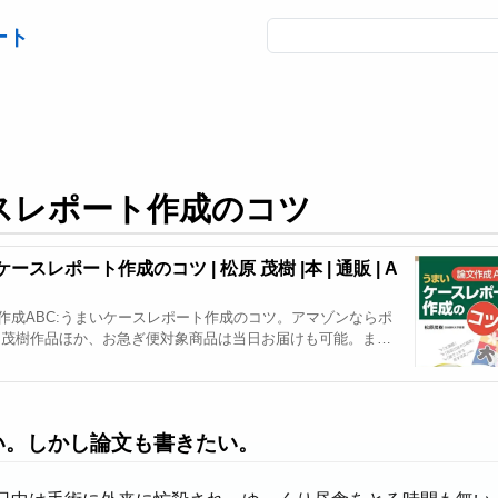
ート
スレポート作成のコツ
スレポート作成のコツ | 松原 茂樹 |本 | 通販 | A
論文作成ABC:うまいケースレポート作成のコツ。アマゾンならポ
 茂樹作品ほか、お急ぎ便対象商品は当日お届けも可能。また
ースレポート作成のコツもアマゾン配送商品なら通常配送無料。
い。しかし論文も書きたい。