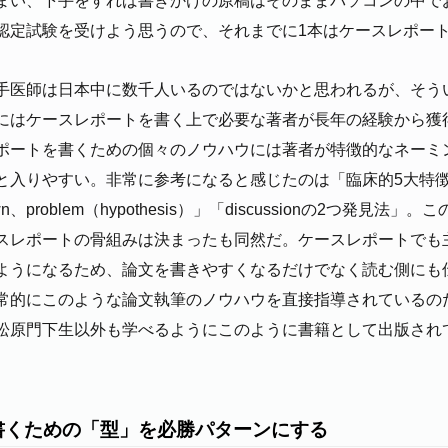
まい、下手をすれば書きかけの原稿はそのままパソコンの中で
認定試験を受けよう思うので、それまでに1本はケースレポー
手医師は日本中に数千人いるのではないかと思われるが、そう
にはケースレポートを書く上で必要な著者が長年の経験から獲
ポートを書くための個々のノウハウには著者が特徴的なネーミ
入りやすい。非常に参考になると感じたのは「臨床的5大特徴」「Int
wn、problem（hypothesis）」「discussionの2つ発見法
スレポートの骨組みは決まったも同然だ。ケースレポートでも
ようになるため、論文を書きやすくなるだけでなく読む側にも
常的にこのような論文執筆のノウハウを直接指導されているの
松原門下生以外も学べるようにこのように書籍として出版され
書くための「型」を必勝パターンにする