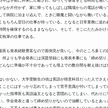
日中は手術に外来に忙殺され、ゆっくり昼食をとる時間も無い
かなか片付かず、家に帰ってもしばしば職場からの電話が鳴っ
して病院に泊まり込んで、ときに睡魔と闘いながら働いている
くもちろん翌日の仕事が待っている。となると日常業務に追わ
時間を確保するのもままならない。そして、そこにたたみかけ
文執筆の仕事である。
級医も発表経験豊富なので面倒見が良いし、今のところ多くの
。何よりも学会発表には演題登録にも発表本番にも「締め切り
どんなに準備が不十分であっても壇上での数分間を耐え抜けば
はいかない。大学受験生の頃は英語が得意科目だった人でさえ
くことにはすっかり忘れてしまって苦手意識が付いてしまって
かった指導医も英語論文となると雲隠れしてしまい、代わりに
い。学会発表と違って締め切りがないので油断しているとあっ