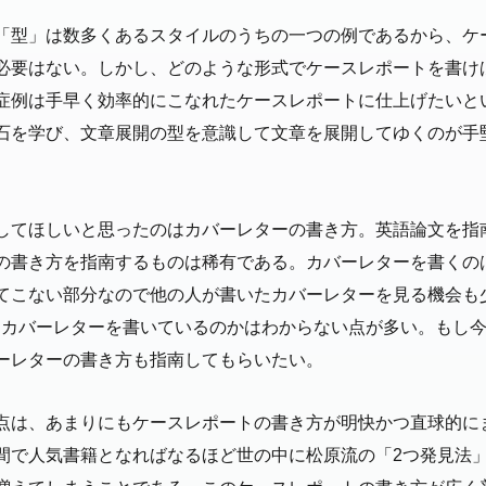
「型」は数多くあるスタイルのうちの一つの例であるから、ケ
必要はない。しかし、どのような形式でケースレポートを書け
症例は手早く効率的にこなれたケースレポートに仕上げたいと
石を学び、文章展開の型を意識して文章を展開してゆくのが手
してほしいと思ったのはカバーレターの書き方。英語論文を指
の書き方を指南するものは稀有である。カバーレターを書くの
こない部分なので他の人が書いたカバーレターを見る機会も少なく
やってカバーレターを書いているのかはわからない点が多い。もし
ーレターの書き方も指南してもらいたい。
点は、あまりにもケースレポートの書き方が明快かつ直球的に
間で人気書籍となればなるほど世の中に松原流の「2つ発見法