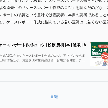
増えてしまうことである。このケースレポートの書き方が広く
は松原先生の『ケースレポート作成のコツ』を読んだのだな」
レポートの品質という意味では査読者に本書の読者であること
で、ケースレポート作成に悩んでいる若い医師は（若くない医
。
スレポート作成のコツ | 松原 茂樹 |本 | 通販 | A
論文作成ABC:うまいケースレポート作成のコツ。アマゾンならポ
 茂樹作品ほか、お急ぎ便対象商品は当日お届けも可能。また
ースレポート作成のコツもアマゾン配送商品なら通常配送無料。
書籍