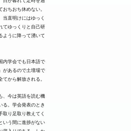
。日が暮れて定時を過
ておちおち休めない。
。当直明けにはゆっく
れてゆっくりと自己研
るように降って湧いて
国内学会でも日本語で
」があるので土壇場で
全てから解放される。
も、今は英語を読む機
いる。学会発表のとき
手取り足取り教えてく
という間に進捗がない