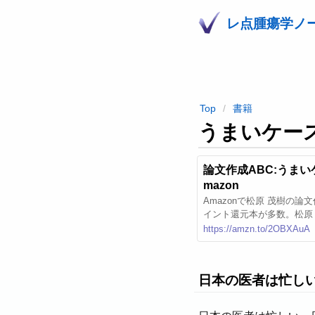
レ点腫瘍学ノ
Top
書籍
うまいケー
論文作成ABC:うまいケー
mazon
Amazonで松原 茂樹の
イント還元本が多数。松原
論文作成ABC:うまいケ
https://amzn.to/2OBXAuA
日本の医者は忙し