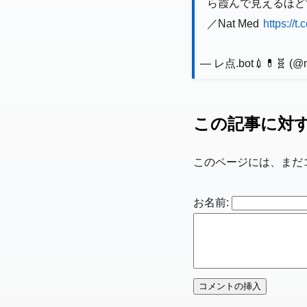
ら霞んで見えるほど
／Nat Med
https://
— レ点.bot💉💊🧬 (@
この記事に対
このページには、まだ
お名前: