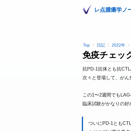
レ点腫瘍学ノ
Top
日記
2022年
免疫チェック
抗PD-1抗体とも抗C
次々と登場して、がん
この1〜2週間でもLA
臨床試験がかなりの好
ついにPD-1ともC