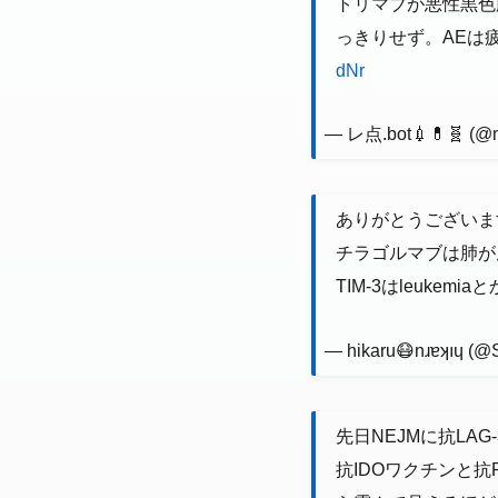
トリマブが悪性黒色腫で
っきりせず。AEは疲
dNr
— レ点.bot💉💊🧬 (@
ありがとうございま
チラゴルマブは肺が
TIM-3はleuke
— hikaru😷nɹɐʞıɥ 
先日NEJMに抗LAG
抗IDOワクチンと抗