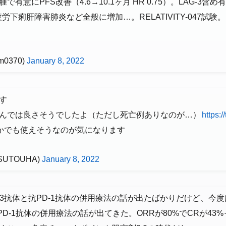
有意にPFS改善（4.6→10.1ヶ月 HR 0.75）。LAG-3
労下痢肝障害肺炎など全般に増加…。RELATIVITY-047試験。
m0370)
January 8, 2022
す
んでは良さそうでしたよ（ただし死亡例ありなのが…）
https:
miaとかでも使えそうなのが気になります
(@SUTOUHA)
January 8, 2022
-3抗体と抗PD-1抗体の併用療法の話が出たばかりだけど、今度はNatu
PD-1抗体の併用療法の話が出てきた。ORRが80%でCRが43