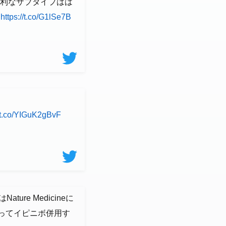
含め有利なサブタイプはは
https://t.co/G1lSe7B
//t.co/YIGuK2gBvF
re Medicineに
%ってイピニボ併用す