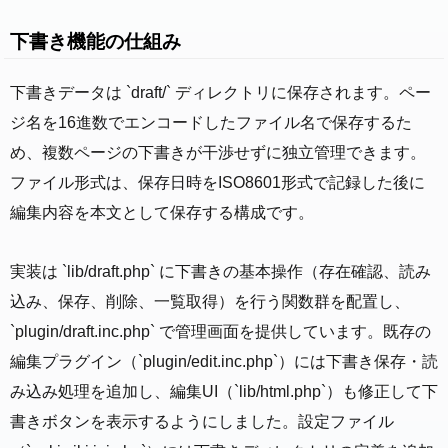
下書き機能の仕組み
下書きデータは `draft/` ディレクトリに保存されます。ペー
ジ名を16進数でエンコードしたファイル名で保存するた
め、複数ページの下書きが干渉せずに独立管理できます。
ファイル形式は、保存日時をISO8601形式で記録した後に
編集内容を本文として保存する構成です。
実装は `lib/draft.php` に下書きの基本操作（存在確認、読み
込み、保存、削除、一覧取得）を行う関数群を配置し、
`plugin/draft.inc.php` で管理画面を提供しています。既存の
編集プラグイン（`plugin/edit.inc.php`）には下書き保存・読
み込み処理を追加し、編集UI（`lib/html.php`）も修正して下
書きボタンを表示するようにしました。設定ファイル