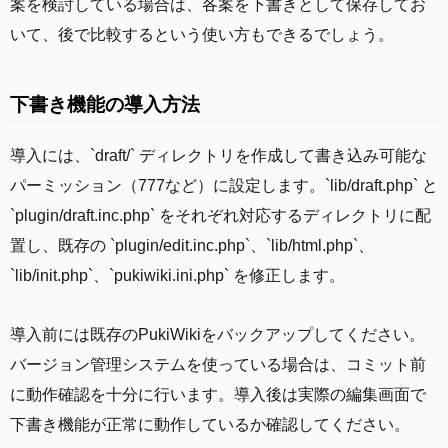
案を検討している場合は、各案を下書きとして保存してお
いて、後で比較するという使い方もできるでしょう。
下書き機能の導入方法
導入には、`draft/` ディレクトリを作成して書き込み可能な
パーミッション（777など）に設定します。`lib/draft.php` と
`plugin/draft.inc.php` をそれぞれ対応するディレクトリに配
置し、既存の `plugin/edit.inc.php`、`lib/html.php`、
`lib/init.php`、`pukiwiki.ini.php` を修正します。
導入前には既存のPukiWikiをバックアップしてください。
バージョン管理システムを使っている場合は、コミット前
に動作確認を十分に行います。導入後は実際の編集画面で
下書き機能が正常に動作しているか確認してください。