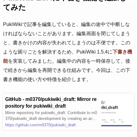
てみた
PukiWikiで記事を編集していると、編集の途中で中断しな
ければならないことがあります。編集画面を閉じてしまう
と、書きかけの内容が失われてしまうのは不便です。この
ような困りごとを解決するため、PukiWiki 1.5.4に
下書き機
能
を実装してみました。編集中の内容を一時保存して、後
で続きから編集を再開できる仕組みです。今回は、この下
書き機能の使い方や特徴を紹介します。
GitHub - m0370/pukiwiki_draft: Mirror re
pository for pukiwiki_draft
Mirror repository for pukiwiki_draft. Contribute to m0
370/pukiwiki_draft development by creating an acco
unt on GitHub.
https://github.com/m0370/pukiwiki_draft